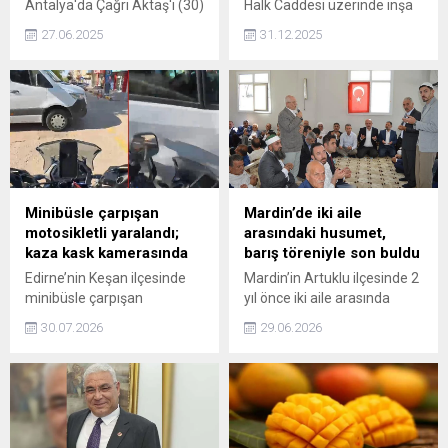
Antalya'da Çağrı Aktaş'ı (30)
Halk Caddesi üzerinde inşa
darbettikten sonra yol
edilen yeni ilkokul, bölgedeki
27.06.2025
31.12.2025
ortasında bırakarak taksinin
eğitim altyapısını
çarpması sonucu ölümüne
güçlendirecek ve
neden olmakla suçlanan ve
öğrencilere modern bir
15 yıl hapis cezası alan Fatih
öğrenim deneyimi sunacak.
Çelikkan ile 12,5 yıl hapse
mahkum edilen Cömert
Yılmaz, yeniden yapılan
yargılamada haksız tahrik
indirimiyle 9 yıl 4 ay 15’er
Minibüsle çarpışan
Mardin’de iki aile
gün hapis cezasına
motosikletli yaralandı;
arasındaki husumet,
çarptırıldı. Mahkeme, tutuklu
kaza kask kamerasında
barış töreniyle son buldu
kaldıkları...
Edirne’nin Keşan ilçesinde
Mardin’in Artuklu ilçesinde 2
minibüsle çarpışan
yıl önce iki aile arasında
motosikletin sürücüsü M.A.
‘muhtar adaylığı’ yüzünden
30.07.2026
29.06.2026
(37) yaralandı. Kaza anı kask
çıkan ve 1 kişinin öldüğü, 9
kamerasına yansıdı.
kişinin de yaralandığı silahlı
kavganın ardından başlayan
husumet, düzenlenen barış
töreniyle son buldu.