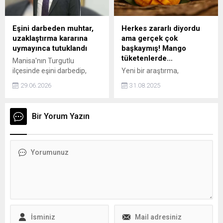
Eşini darbeden muhtar,
Herkes zararlı diyordu
uzaklaştırma kararına
ama gerçek çok
uymayınca tutuklandı
başkaymış! Mango
tüketenlerde…
Manisa'nın Turgutlu
ilçesinde eşini darbedip,
Yeni bir araştırma,
bıçakla tehdit eden mahalle
mangonun tip 2 diyabet
29.06.2026
31.08.2025
muhtarı Hamza Turan,
hastaları için düşünüldüğü
olaydan sonra hakkında
kadar zararlı
verilen uzaklaştırma kararını
olmayabileceğini ortaya
Bir Yorum Yazın
ihlal edince bu kez
koydu. Uzmanlara göre, bu
tutuklandı.
tropikal meyve doğru
miktarda tüketildiğinde bazı
faydalar bile sağlayabilir.