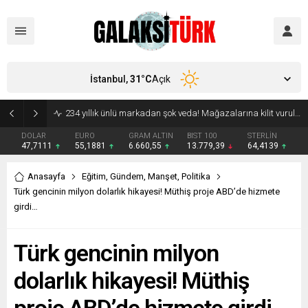
İstanbul,
31
°C
Açık
Vücudunuzu zehirliyor: Varsa çöpe atın! Yiyeni hasta ediyor
DOLAR
EURO
GRAM ALTIN
BIST 100
STERLİN
47,7111
55,1881
6.660,55
13.779,39
64,4139
Anasayfa
Eğitim
,
Gündem
,
Manşet
,
Politika
Türk gencinin milyon dolarlık hikayesi! Müthiş proje ABD’de hizmete
girdi…
Türk gencinin milyon
dolarlık hikayesi! Müthiş