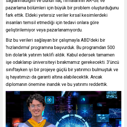
sağlanmadığını ve bunun ilaç firmalarının AR-GE ve
pazarlama bölümleri için büyük bir problem oluşturduğunu
fark ettik. Eldeki yetersiz veriler kırsal kesimlerdeki
insanları temsil etmediği için tedavi onlara göre
geliştirilemiyor veya pazarlanamıyordu.
Biz bu verileri sağlayan bir çalışmayla ABD’deki bir
‘hızlandırma’ programına başvurduk. Bu programdan 500
bin dolarlık yatırım teklifi aldık. Kabul edersek tamamen
işe odaklanıp üniversiteyi bırakmamız gerekecekti. 3’üncü
sınıftayken iyi bir projeye güçlü bir yatırımcı bulmuştuk ve
iş hayatımızı da garanti altına alabilecektik. Ancak
diplomanın önemine inandık ve bu yatırımı reddettik.