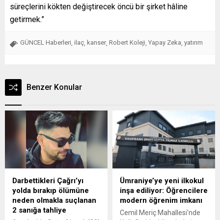
süreçlerini kökten değiştirecek öncü bir şirket hâline
getirmek.”
GÜNCEL Haberleri
ilaç
kanser
Robert Koleji
Yapay Zeka
yatırım
,
,
,
,
,
Benzer Konular
Darbettikleri Çağrı’yı
Ümraniye’ye yeni ilkokul
yolda bırakıp ölümüne
inşa ediliyor: Öğrencilere
neden olmakla suçlanan
modern öğrenim imkanı
2 sanığa tahliye
Cemil Meriç Mahallesi'nde