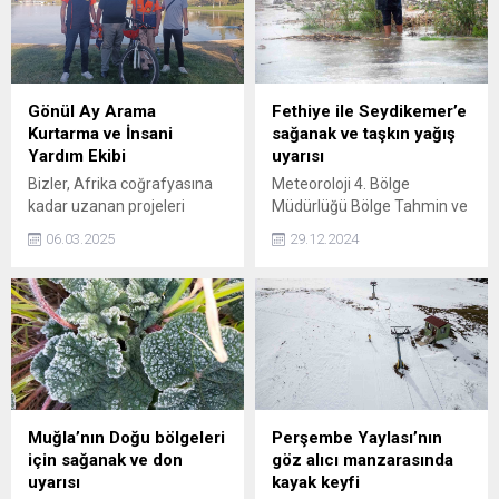
ihtiyaçlarını doğru okuyan ve
yenilikçi projelerle fark
yaratan bir girişim oldu.
Gönül Ay Arama
Fethiye ile Seydikemer’e
Kurtarma ve İnsani
sağanak ve taşkın yağış
Yardım Ekibi
uyarısı
Bizler, Afrika coğrafyasına
Meteoroloji 4. Bölge
kadar uzanan projeleri
Müdürlüğü Bölge Tahmin ve
hayata geçirdik. Oluşumken
Uyarı Merkezinden yapılan
06.03.2025
29.12.2024
hiçbir sponsorumuz
uyarıda, Muğla’nın Fethiye
olmadan, kendi var
ve Seydikemer ilçelerinde
gücümüzle iyi işler
sağanak yağış ve taşkın
çıkartıyoruz. Birçok projemiz
uyarısı yapıldı. Yapılan
var ve hayata geçirmek
uyarıda, “Son radar
istiyoruz. Yenilikçi gönüllü
görüntüsünden alınan
anlayışını da aşılamaya
verilere göre, halen devam
çalışıyoruz.
eden sağanak ve gök
gürültülü sağanak yağışların
Muğla’nın Doğu bölgeleri
Perşembe Yaylası’nın
önümüzdeki saatlerde
için sağanak ve don
göz alıcı manzarasında
Fethiye ve Seydikemer
uyarısı
kayak keyfi
civarlarında yer yer kuvvetini