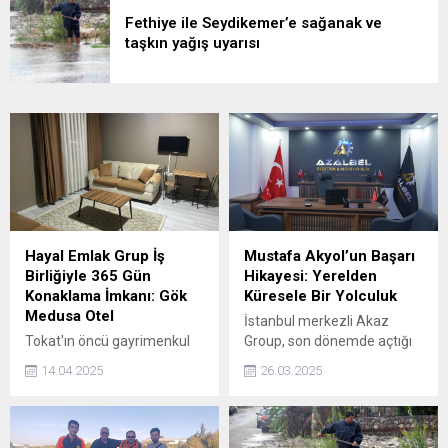
Fethiye ile Seydikemer’e sağanak ve
taşkın yağış uyarısı
Hayal Emlak Grup İş
Mustafa Akyol’un Başarı
Birliğiyle 365 Gün
Hikayesi: Yerelden
Konaklama İmkanı: Gök
Küresele Bir Yolculuk
Medusa Otel
İstanbul merkezli Akaz
Tokat'ın öncü gayrimenkul
Group, son dönemde açtığı
ve konaklama
yeni şubeler ve
14.04.2025
26.03.2025
markalarından Hayal Emlak
gerçekleştirdiği başarılı
Gayrimenkul Danışmanlık,
projelerle elektrik
2020 yılında sektöre adım
sektöründe adından sıkça
atarak kısa sürede bölgenin
söz ettiriyor.