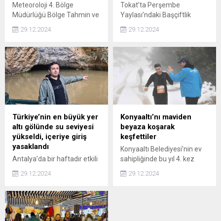
Meteoroloji 4. Bölge
Tokat’ta Perşembe
artırması...
Müdürlüğü Bölge Tahmin ve
Yaylası’ndaki Başçiftlik
Uyarı Merkezinden yapılan
Kayak Merkezi,
29.12.2024
29.12.2024
uyarıda, Muğla’nın Doğu
ziyaretçilerine eşsiz doğa
bölgeleri (Seydikemer,
manzarası ve kayak keyfini
Fethiye, Dalaman, Ortaca;
bir arada sunuyor. Tokat’ın
Köyceğiz) için sağanak yağış
Başçiftlik ilçesinde, bin 600
ile birlikte yüksek kesimlerde
rakımlı Karacaören
don uyarısı yapıldı. Yapılan
Yaylası’ndaki Başçiftlik
uyarıda, “Yapılan son
Kayak Merkezi, kış sporları
değerlendirmelere göre; bu
tutkunlarını ağırlıyor. Kent
gece saatlerinden itibaren
merkezine 90 kilometre,
Türkiye’nin en büyük yer
Konyaaltı’nı maviden
Muğla’nın doğu
Başçiftlik ilçe merkezine 8
altı gölünde su seviyesi
beyaza koşarak
kesimlerinde yerel olarak
kilometre ve
yükseldi, içeriye giriş
keşfettiler
kuvvetli (21-50 kg/m2)
menderesleriyle ünlü
yasaklandı
Konyaaltı Belediyesi’nin ev
sağanak ve...
Perşembe Yaylası’na
Antalya’da bir haftadır etkili
sahipliğinde bu yıl 4. kez
sadece 3 kilometre
olan sağanak yağış, İbradı
gerçekleştirilen ve
mesafedeki...
29.12.2024
29.12.2024
ilçesi Ürünlü Mahallesi
sporcuların Konyaaltı’nın
yakınlarında bulunan ve
eşsiz manzarasını koşarak
Türkiye’nin en büyük,
keşfettiği Mizuno Antalya
dünyanın ise üçüncü
Ultra Maratonu’nun ilk gün
büyüklüğünde yer altı
yarışları sona erdi. 44