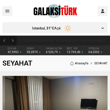
İstanbul,
31
°C
Açık
Vücudunuzu zehirliyor: Varsa çöpe atın! Yiyeni hasta ediyor
DOLAR
EURO
GRAM ALTIN
BIST 100
STERLİN
47,5952
55,0575
6.520,79
13.769,40
64,2502
SEYAHAT
Anasayfa
SEYAHAT