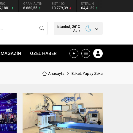
URO
GRAM ALTIN
BIST 100
STERLİN
5,1881
6.660,55
13.779,39
64,4139
İstanbul,
26
°C
Açık
MAGAZİN
ÖZEL HABER
Anasayfa
Etiket: Yapay Zeka