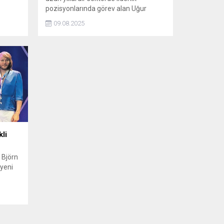
pozisyonlarında görev alan Uğur
Karaboğa, 2025 yılı itibarıyla kendi
09.08.2025
girişimi olan UKX ile kariyerinde yeni
bir döneme adım attı.
li
 Björn
 yeni