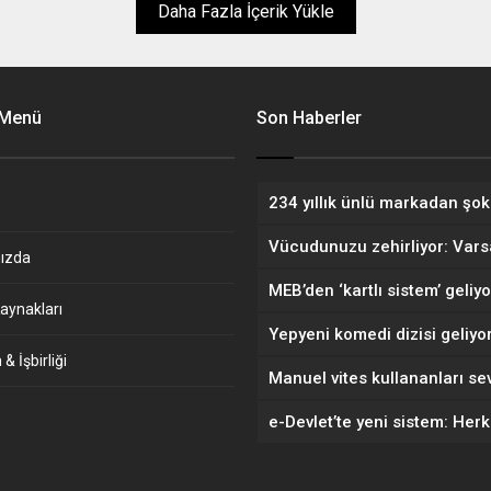
tu. Google'ın kurucu ortağı
Daha Fazla İçerik Yükle
 Brin’in yeni önerisi ise yapay
odellerine kibarca hitap eden
cıları şaşırtabilir. Çünkü
'ın kurucu ortağı, yapay zeka
 Menü
rini tehdit...
Son Haberler
ızda
aynakları
& İşbirliği