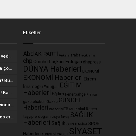
Etiketler
Abd
AK PARTİ
araba
açıklama
234 yıllık ünlü markadan şok veda! Mağazalarına kilit vuruluyor
Ankara
chp
Cumhurbaşkanı Erdoğan
dhapress
DÜNYA Haberleri
Vücudunuzu zehirliyor: Varsa çöpe atın! Yiyeni hasta ediyor
EKONOMİ
EKONOMİ Haberleri
Ekrem
MEB’den ‘kartlı sistem’ geliyor! Bütün okullarda uygulanacak
EĞİTİM
İmamoğlu
Erdoğan
Haberleri
Yepyeni komedi dizisi geliyor! Kahkaha tufanı estirecek
Eğitim
Fenerbahçe
Fransa
GÜNCEL
Gazze
gazetehaberi
Manuel vites kullananları sevindiren haber! Faydası şaşırttı
Haberleri
Recep
MEB
MHP
okul
kanser
SAĞLIK
e-Devlet’te yeni sistem: Herkes erişebilecek! Artık tek ekranda…
tayyip erdoğan
rusya
Savaş
Haberleri
Sağlık
SPOR
SON DAKİKA
SİYASET
Haberleri
SİYASET
suriye