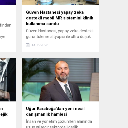
Güven Hastanesi yapay zeka
destekli mobil MR sistemini klinik
kullanıma sundu
afından
Güven Hastanesi, yapay zeka destekli
kiye
görüntüleme altyapısı ile ultra düşük
arı'nın
manyetik alan teknolojisini bir araya
09.05.2026
getiren mobil MR (Manyetik rezonans
görüntüleme) sistemini klinik
uygulamada kullanıma sundu. Beyin
ve Sinir Cerrahisi uzmanı Prof. Dr.
Hakan Emmez, ameliyathane ve
yoğun bakım ortamında görüntüleme
imkanı sağlayan sistemin, cerrahi
süreçlere yeni bir yaklaşım
kazandırdığı...
ın
Uğur Karaboğa’dan yeni nesil
ejik
danışmanlık hamlesi
İnsan ve yönetim çözümleri alanında
uzun yıllardır sektörde liderlik