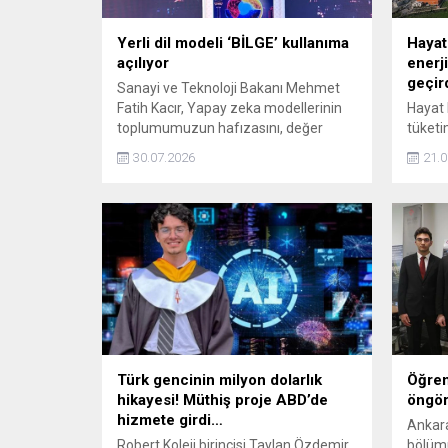
Yerli dil modeli ‘BİLGE’ kullanıma
Hayat
açılıyor
enerj
geçir
Sanayi ve Teknoloji Bakanı Mehmet
Fatih Kacır, Yapay zeka modellerinin
Hayat 
toplumumuzun hafızasını, değer
tüketi
dünyasını ve dilimizin zenginliğini
yapay 
30.07.2026
21.0
yansıtması; teknolojik bağımsızlığımız
sistem
için de büyük önem taşıyor. Bu
devrey
doğrultuda, TÜBİTAK tarafından 37
kendi 
milyar parametreyle geliştirilmiş
kampüs
'BİLGE' dil modelimizi yakın zamanda
dolarl
geliştiricilerin kullanımına açacağız
izleye
dedi.
maliye
optimi
seçimi
Türk gencinin milyon dolarlık
Öğren
hikayesi! Müthiş proje ABD’de
öngör
hizmete girdi…
Ankara
Robert Koleji birincisi Taylan Özdemir
bölümü