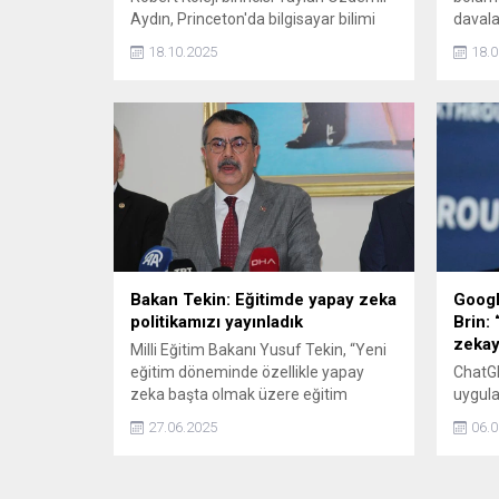
Aydın, Princeton'da bilgisayar bilimi
davala
okuyup yapay zekâ girişimi kurdu. 4.
edebil
18.10.2025
18.0
sınıfta geliştirdiği ilaç sektörüne
modeli 
yönelik yapay zekâ sistemi 1 milyon
dolar yatırım aldı.
Bakan Tekin: Eğitimde yapay zeka
Googl
politikamızı yayınladık
Brin: 
zekay
Milli Eğitim Bakanı Yusuf Tekin, “Yeni
eğitim döneminde özellikle yapay
ChatGP
zeka başta olmak üzere eğitim
uygula
teknolojilerindeki gelişmelerin
nasıl 
27.06.2025
06.0
uyarlanması ve dünyada diğer
ortaya
ülkelerin de hizmetine kullanılması için
kullan
sunacağımız yeni eğitim teknolojisi
bu kon