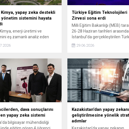
 Kimya, yapay zeka destekli
Türkiye Eğitim Teknolojileri
i yönetim sistemini hayata
Zirvesi sona erdi
di
Milli Eğitim Bakanlığı (MEB) tar
Kimya, enerji üretimi ve
26-28 Haziran tarihleri arasında
mini eş zamanlı analiz eden
İstanbul'da gerçekleştirilen Tür
zeka destekli enerji yönetim
Eğitim Teknolojileri Zirvesi ve Fu
7.2026
29.06.2026
ini Kocaeli Kampüsü’nde
(TETZ 2026) bugün sona erdi.
e aldığını duyurdu. Şirketin
bünyesinde geliştirdiği sistem,
ün yıllık yaklaşık 65 milyon
ık enerji bütçesini 7 gün 24 saat
rek üretim planlamasından
t analizine, şebeke
zasyonundan enerji kaynağı
ne kadar karar...
cilerden, dava sonuçlarını
Kazakistan’dan yapay zekan
en yapay zeka sistemi
geliştirilmesine yönelik strat
adımlar
’da bilgisayar mühendisliği
nde eğitim gören 4 öğrenci,
Kazakistan'da yapay zekanın