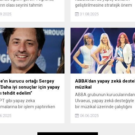
rın olası seyrini tahmin
geliştirilmesine stratejik önem
ecek yapay zeka destekli hukuk
veriliyor. ​​​​​​​
9.2025
31.08.2025
geliştirdi.
e’ın kurucu ortağı Sergey
ABBA’dan yapay zekâ destek
“Daha iyi sonuçlar için yapay
müzikal
ı tehdit edelim”
ABBA grubunun kurucularından
T gibi yapay zeka
Ulvaeus, yapay zekâ desteğiyle
malarına bir işlem yaptırırken
bir müzikal üzerinde çalıştığını
davranıyorsunuz? Daha önce
duyurdu.
6.2025
06.06.2025
 çıkan bir araştırma
ıcıların büyük bir çoğunluğunun
uda kibar davrandığını ortaya