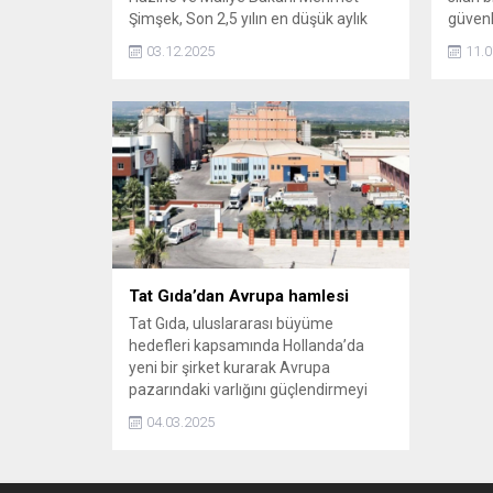
Şimşek, Son 2,5 yılın en düşük aylık
güvenli
enflasyonu gerçekleşti. Kasımda yıllık
belirt
03.12.2025
11.0
enflasyon son 4 yılın en düşük seviyesi
artışı
olan yüzde 31,1'e geriledi ve 2024 yılı
söyled
Mayıs ayına göre iyileşme 44 puanı
aştı dedi.
Tat Gıda’dan Avrupa hamlesi
Tat Gıda, uluslararası büyüme
hedefleri kapsamında Hollanda’da
yeni bir şirket kurarak Avrupa
pazarındaki varlığını güçlendirmeyi
hedefliyor.
04.03.2025