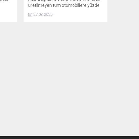
üretilmeyen tüm otomobillere yüzde
25 gümrük vergisi uygulayacağını
27.03.2025
açıklamasının ardından Avrupa
otomobil üreticileri dahil, Almanya,
İngiltere ve Japonya'dan peş peşe
açıklamalar geldi.