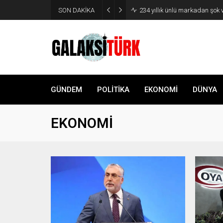
SON DAKİKA
234 yıllık ünlü markadan şok 
GÜNDEM
POLİTİKA
EKONOMİ
DÜNYA
EKONOMİ