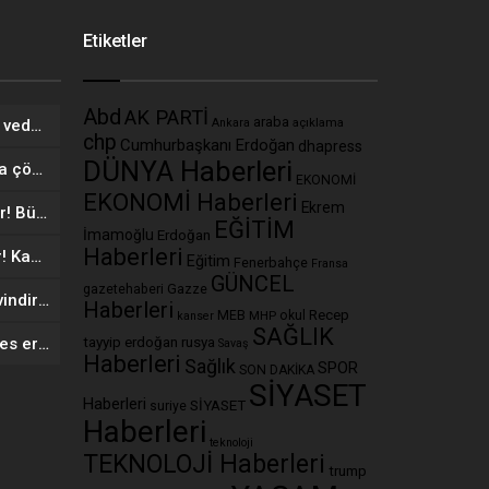
Etiketler
Abd
AK PARTİ
araba
açıklama
234 yıllık ünlü markadan şok veda! Mağazalarına kilit vuruluyor
Ankara
chp
Cumhurbaşkanı Erdoğan
dhapress
DÜNYA Haberleri
Vücudunuzu zehirliyor: Varsa çöpe atın! Yiyeni hasta ediyor
EKONOMİ
EKONOMİ Haberleri
Ekrem
MEB’den ‘kartlı sistem’ geliyor! Bütün okullarda uygulanacak
EĞİTİM
İmamoğlu
Erdoğan
Haberleri
Yepyeni komedi dizisi geliyor! Kahkaha tufanı estirecek
Eğitim
Fenerbahçe
Fransa
GÜNCEL
Gazze
gazetehaberi
Manuel vites kullananları sevindiren haber! Faydası şaşırttı
Haberleri
Recep
MEB
MHP
okul
kanser
SAĞLIK
e-Devlet’te yeni sistem: Herkes erişebilecek! Artık tek ekranda…
tayyip erdoğan
rusya
Savaş
Haberleri
Sağlık
SPOR
SON DAKİKA
SİYASET
Haberleri
SİYASET
suriye
Haberleri
teknoloji
TEKNOLOJİ Haberleri
trump