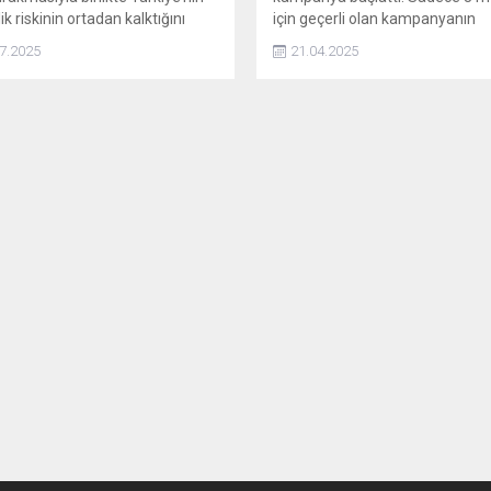
k riskinin ortadan kalktığını
için geçerli olan kampanyanın
erek, bu gelişmenin kredi notu
detaylarını sizler için derledik.
7.2025
21.04.2025
 için güçlü bir gerekçe sunduğunu
i.