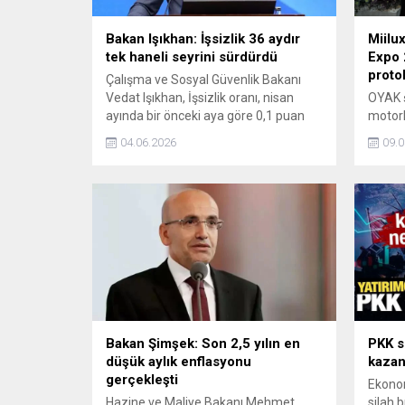
Bakan Işıkhan: İşsizlik 36 aydır
Miilu
tek haneli seyrini sürdürdü
Expo 2
proto
Çalışma ve Sosyal Güvenlik Bakanı
Vedat Işıkhan, İşsizlik oranı, nisan
OYAK ş
ayında bir önceki aya göre 0,1 puan
motorl
artış gösterdi. Geçen yılın aynı ayına
üretim
04.06.2026
09.0
göre ise 0,5 puan azalarak yüzde 8,2
göste
olarak gerçekleşti. Böylelikle 36 aydır
2026'd
tek haneli seyrini sürdürdü dedi.
Teknik 
Bugün 
resmiye
mühen
teknolo
araya 
sürdürü
Bakan Şimşek: Son 2,5 yılın en
PKK s
düşük aylık enflasyonu
kazan
gerçekleşti
Ekonom
Hazine ve Maliye Bakanı Mehmet
silah b