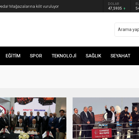
DOLAR
E
veda! Mağazalarına kilit vuruluyor
47,5935
5
EĞİTİM
SPOR
TEKNOLOJİ
SAĞLIK
SEYAHAT