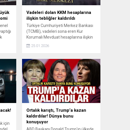
büyük
Vadeleri dolan KKM hesaplarına
nomi
ilişkin tebliğler kaldırıldı
Genel
Türkiye Cumhuriyeti Merkez Bankası
aptığı
(TCMB), vadeleri sona eren Kur
ük
Korumalı Mevduat hesaplarına ilişkin
i.
iki tebliği Resmi Gazete’de
25.01.2026
ndık,
yayımlayarak yürürlükten kaldırdı.
imdi
. Tablo
i
nciyiz.
tacak!
Ortalık karıştı, Trump’a kazan
kaldırdılar! Dünya bunu
konuşuyor
k için
odel
ABD Başkanı Donald Trump'ın ülkede