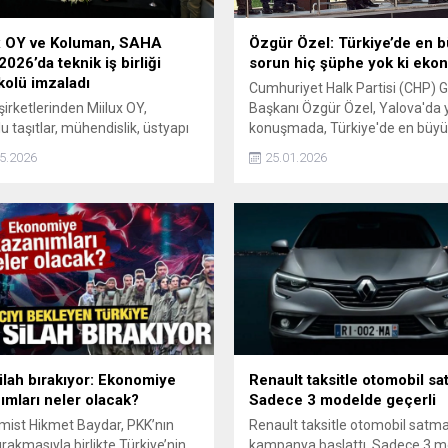
x OY ve Koluman, SAHA
Özgür Özel: Türkiye’de en 
026’da teknik iş birliği
sorun hiç şüphe yok ki eko
kolü imzaladı
Cumhuriyet Halk Partisi (CHP) 
irketlerinden Miilux OY,
Başkanı Özgür Özel, Yalova'da y
u taşıtlar, mühendislik, üstyapı
konuşmada, Türkiye'de en büy
i ve askeri projelerde faaliyet
sorunu hiç şüphe yok ki ekonom
5.2026
25.01.2026
ren Koluman ile SAHA Expo
Ekonomide bir zamanlar, 'Şahla
a savunma sanayiine yönelik
uçuyoruz, kaçıyoruz' diyenler ş
İş Birliği Protokolü imzaladı.
bin bir tane mazeret üretiyorlar
gerçekleştirilen imza töreninde
çok hazin. Yoksullukta Avrupa
t kazanan iş birliği; tarafların
birincisiyiz. Yüksek enflasyonda
dislik, üretim ve malzeme
Avrupa birincisiyiz. Yüksek faizl
jilerindeki uzmanlıklarını bir
Avrupa birincisiyiz. İşsizlikte biri
getirerek uzun vadeli ve
Gelir...
lebilir bir...
ilah bırakıyor: Ekonomiye
Renault taksitle otomobil sa
ımları neler olacak?
Sadece 3 modelde geçerli
ist Hikmet Baydar, PKK’nın
Renault taksitle otomobil satma
ırakmasıyla birlikte Türkiye’nin
kampanya başlattı. Sadece 3 m