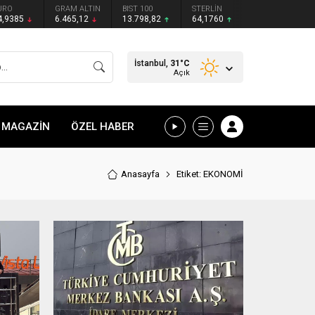
URO
GRAM ALTIN
BIST 100
STERLİN
4,9385
6.465,12
13.798,82
64,1760
İstanbul,
31
°C
Açık
MAGAZİN
ÖZEL HABER
Anasayfa
Etiket: EKONOMİ