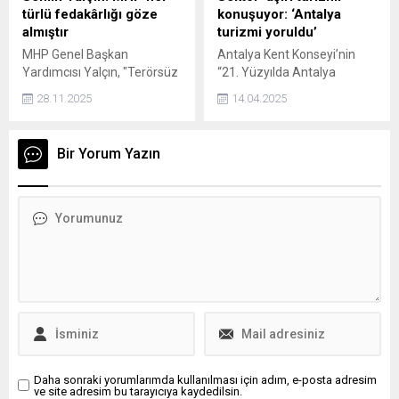
türlü fedakârlığı göze
konuşuyor: ‘Antalya
almıştır
turizmi yoruldu’
MHP Genel Başkan
Antalya Kent Konseyi’nin
Yardımcısı Yalçın, "Terörsüz
“21. Yüzyılda Antalya
Türkiye" yürüyüşüne ilişkin,
Çalıştayları” kapsamında
28.11.2025
14.04.2025
"MHP her türlü fedakârlığı
düzenlediği “Antalya
göze almıştır" dedi. Yalçın,
Turizmi ve Sürdürülebilirlik”
"Cumhurbaşkanı Erdoğan’ın
paneli, Antalya Arkeoloji
Bir Yorum Yazın
da koşulsuz desteğiyle bir
Müzesi’nde gerçekleştirildi.
devlet projesi hâline
Destinasyon Marketing
gelmiştir." ifadelerini
şirketi yöneticisi Hüseyin
kullandı.
Baraner, Antalya turizminin
yorulduğunu belirterek 2025
sezonunun belirsiz ve
tehlikeli olduğunu vurguladı.
Daha sonraki yorumlarımda kullanılması için adım, e-posta adresim
ve site adresim bu tarayıcıya kaydedilsin.