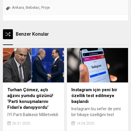
Ankara
Bebelac
Proje
,
,
Benzer Konular
Turhan Çömez, açtı
Instagram için yeni bir
ağzını yumdu gözünü!
özellik test edilmeye
‘Parti konuşmalarını
başlandı
Fidan’a danışıyordu’
Instagram bu sefer de yeni
İYİ Parti Balıkesir Milletvekili
bir hikaye özelliğini test
Turhan Çömez,
ediyor.
26.01.2025
14.04.2025
partilerinden istifa ettikten