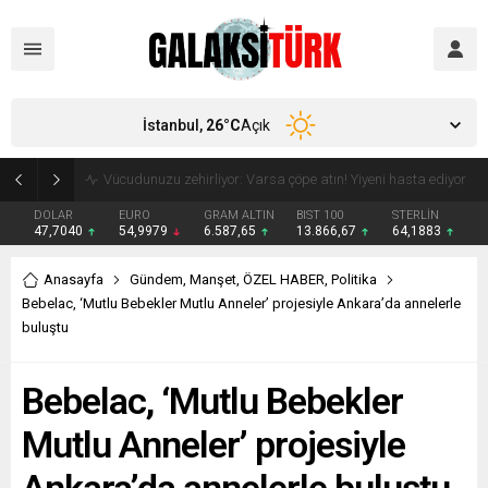
İstanbul,
26
°C
Açık
Vücudunuzu zehirliyor: Varsa çöpe atın! Yiyeni hasta ediyor
DOLAR
EURO
GRAM ALTIN
BIST 100
STERLİN
47,7040
54,9979
6.587,65
13.866,67
64,1883
Anasayfa
Gündem
,
Manşet
,
ÖZEL HABER
,
Politika
Bebelac, ‘Mutlu Bebekler Mutlu Anneler’ projesiyle Ankara’da annelerle
buluştu
Bebelac, ‘Mutlu Bebekler
Mutlu Anneler’ projesiyle