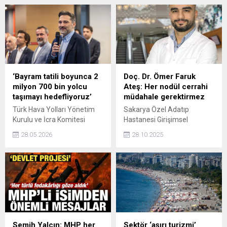
sonra AKP'ye katılan Kürşad
Zorlu'nun partilerinde
yapacağı konuşmalarla ilgili
Hakan Fidan'a danıştığını
iddia etti.
‘Bayram tatili boyunca 2
Doç. Dr. Ömer Faruk
milyon 700 bin yolcu
Ateş: Her nodül cerrahi
taşımayı hedefliyoruz’
müdahale gerektirmez
Türk Hava Yolları Yönetim
Sakarya Özel Adatıp
Kurulu ve İcra Komitesi
Hastanesi Girişimsel
Başkanı Prof. Dr. Murat
Radyoloji Uzmanı Doç. Dr.
28.05.2026
28.10.2025
Şeker, 9 günlük Kurban
Ömer Faruk Ateş, tiroid
Bayramı tatili boyunca 10
nodüllerinin toplumda sık
bin 34 dış hat, 6 bin 510’u iç
görülen bir durum olduğunu
hat olmak üzere toplam 16
belirterek, “Her nodül cerrahi
bin 544 sefer planladıklarını
müdahale gerektirmez. Bazı
ve bu seferlerle 2 milyon
nodüllerin farklı yöntemlerle
700 bin yolcu taşımayı
de tedavi edilebildiğini
hedeflediklerini söyledi.
bilmek önemlidir” dedi.
Semih Yalçın: MHP her
Sektör ‘aşırı turizmi’