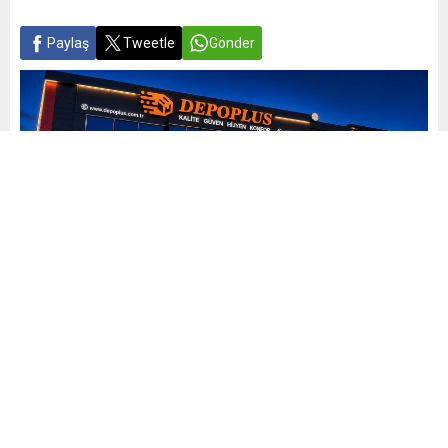
Paylaş
Tweetle
Gönder
Yayınlama: 04.06.2026
A
A
+
-
0
DEPO PLUS İLE GÜVENLİ VE PROFESYONEL