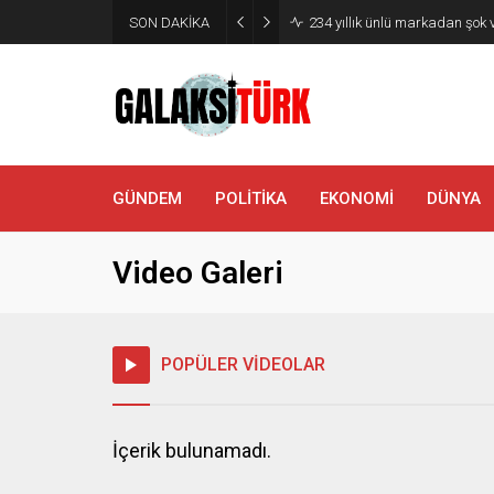
SON DAKİKA
234 yıllık ünlü markadan şok 
GÜNDEM
POLİTİKA
EKONOMİ
DÜNYA
Video Galeri
POPÜLER VİDEOLAR
İçerik bulunamadı.