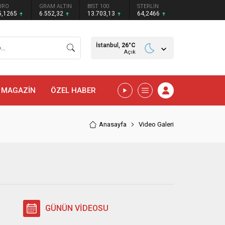
URO
GRAM ALTIN
BIST 100
STERLİN
5,1265
6.552,32
13.703,13
64,2466
İstanbul,
26
°C
Açık
MAGAZİN
ÖZEL HABER
Anasayfa
Video Galeri
GÜNÜN VİDEOSU