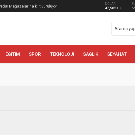
DOLAR
E
veda! Mağazalarına kilit vuruluyor
47,5851
5
EĞİTİM
SPOR
TEKNOLOJİ
SAĞLIK
SEYAHAT