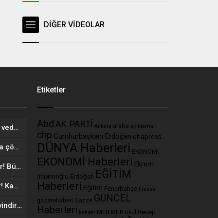
DİĞER VİDEOLAR
Etiketler
Abd
AK PARTİ
araba
açıklama
234 yıllık ünlü markadan şok veda! Mağazalarına kilit vuruluyor
Ankara
chp
Cumhurbaşkanı Erdoğan
dhapress
DÜNYA Haberleri
Vücudunuzu zehirliyor: Varsa çöpe atın! Yiyeni hasta ediyor
EKONOMİ
EKONOMİ Haberleri
Ekrem
MEB’den ‘kartlı sistem’ geliyor! Bütün okullarda uygulanacak
EĞİTİM
İmamoğlu
Erdoğan
Haberleri
Yepyeni komedi dizisi geliyor! Kahkaha tufanı estirecek
Eğitim
Fenerbahçe
Fransa
GÜNCEL
Gazze
gazetehaberi
Manuel vites kullananları sevindiren haber! Faydası şaşırttı
Haberleri
Recep
MEB
MHP
okul
kanser