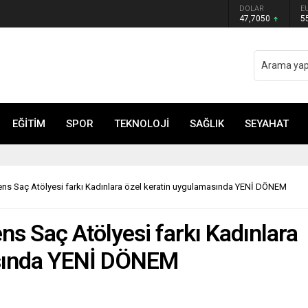
DOLAR
E
çöpe atın! Yiyeni hasta ediyor
47,7050
5
EĞİTİM
SPOR
TEKNOLOJİ
SAĞLIK
SEYAHAT
ns Saç Atölyesi farkı Kadınlara özel keratin uygulamasında YENİ DÖNEM
s Saç Atölyesi farkı Kadınlara
asında YENİ DÖNEM