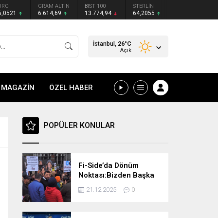
URO
GRAM ALTIN
BIST 100
STERLİN
5,0521
6.614,69
13.774,94
64,2055
İstanbul,
26
°C
Açık
MAGAZİN
ÖZEL HABER
POPÜLER KONULAR
Fi-Side’da Dönüm
Noktası:Bizden Başka
Çare Yok, Kendi
21.12.2025
0
Göbeğimizi Kendimiz
Keseceğiz