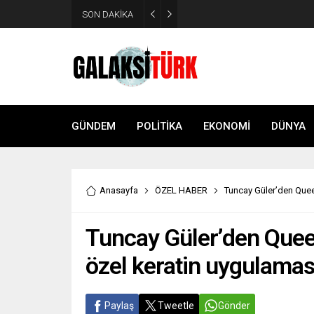
SON DAKİKA
Vücudunuzu zehirliyor: Varsa 
GÜNDEM
POLİTİKA
EKONOMİ
DÜNYA
Anasayfa
ÖZEL HABER
Tuncay Güler’den Quee
Tuncay Güler’den Queen
özel keratin uygulam
Paylaş
Tweetle
Gönder