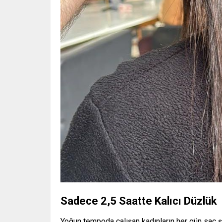
Sadece 2,5 Saatte Kalıcı Düzlük
Yoğun tempoda çalışan kadınların her gün saç ş