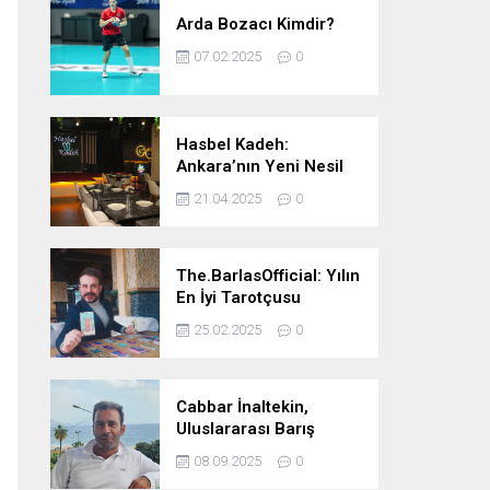
Arda Bozacı Kimdir?
07.02.2025
0
Hasbel Kadeh:
Ankara’nın Yeni Nesil
Mekanı – Meyhane &
21.04.2025
0
Pub Keyfi
The.BarlasOfficial: Yılın
En İyi Tarotçusu
Ödülüne Katılmadı!
25.02.2025
0
Cabbar İnaltekin,
Uluslararası Barış
Hareketi Silifke İlçe
08.09.2025
0
Başkanlığı’na Atandı