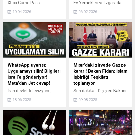
Xbox Game Pass
Ev Yemekleri ve Izgarada
kullanıcılarına özel “ücretsiz
Yeni Adres: Viranşehir
10.04.2026
06.02.2026
oyun günleri” etkinliği
Cafes Restaurant
başladı. Subnautica’nın da
Şanlıurfa’nın Viranşehir
aralarında bulunduğu 4
ilçesi, yöresel lezzetleri
oyun, hafta sonu boyunca
modern sunumla bir araya
hiçbir ücret ödemeden
getiren yeni bir mekâna
oynanabilecek. İşte bedava
kavuştu. Yenişehir Mahallesi
olarak erişime açılan
1619. Sokak’ta hizmet
oyunlar...
veren Cafes Restaurant,
uygun fiyatlı menüsü, ev
WhatsApp uyarısı:
Mısır’daki zirvede Gazze
tadındaki yemekleri ve geniş
Uygulamayı silin! Bilgileri
kararı! Bakan Fidan: İslam
ürün çeşitliliğiyle kısa sürede
İsrail’e gönderiyor!
İşbirliği Teşkilatı
ilçe halkının dikkatini
Meta’dan Jet cevap!
toplanıyor
çekmeyi başardı. Yöresel
İran devlet televizyonu,
Son dakika... Dışişleri Bakanı
Ev...
yaptığı açıklamada
Hakan Fidan, Mısır Dışişleri
18.06.2025
09.08.2025
vatandaşlara WhatsApp’ı
Bakanı Bedr Abdulati ile
telefonlarından silmeleri
düzenlenen ortak basın
çağrısında bulundu. Meta
toplantısında "İslam İşbirliği
çatısı altındaki
Teşkilatı'nı, İsrail'in soykırım
WhatsApp’tan iddialara
politikalarına karşı toplantıya
cevap geldi.
çağırmaya karar verdik."