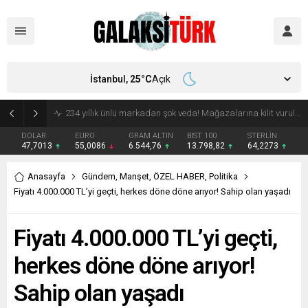
İstanbul,
25
°C
Açık
Vücudunuzu zehirliyor: Varsa çöpe atın! Yiyeni hasta ediyor
DOLAR
EURO
GRAM ALTIN
BIST 100
STERLİN
47,7013
55,0086
6.544,76
13.798,82
64,2273
Anasayfa
Gündem
,
Manşet
,
ÖZEL HABER
,
Politika
Fiyatı 4.000.000 TL’yi geçti, herkes döne döne arıyor! Sahip olan yaşadı
Fiyatı 4.000.000 TL’yi geçti,
herkes döne döne arıyor!
Sahip olan yaşadı