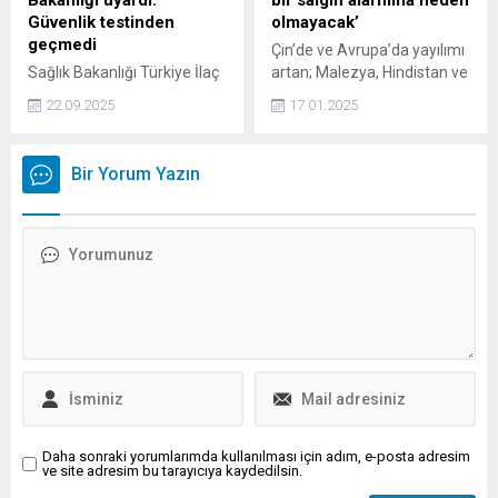
Bakanlığı uyardı:
bir salgın alarmına neden
Güvenlik testinden
olmayacak’
geçmedi
Çin’de ve Avrupa’da yayılımı
Sağlık Bakanlığı Türkiye İlaç
artan; Malezya, Hindistan ve
ve Tıbbi Cihaz Kurumu
Kazakistan gibi ülkelerde de
22.09.2025
17.01.2025
Başkanı Prof. Dr. Ahmet
tespit edilen vakalar sonrası
Ayar, çocuklar için kullanılan
gündeme gelen İnsan
yüz boyalarının üretim
Metapnömovirüsü (hMPV)
Bir Yorum Yazın
aşamasında herhangi bir
hakkında değerlendirmeler
güvenlik testinden
yapan Enfeksiyon
geçmediğini açıkladı.
Hastalıkları Uzmanı Prof. Dr.
Nafiz Koçak, “2024 Ekim
ayından bu yana hMPV
vakalarında artış yaşanıyor,
ancak SARS-COV-2’de
olduğu gibi dünya genelinde
bir salgın alarmına neden...
Daha sonraki yorumlarımda kullanılması için adım, e-posta adresim
ve site adresim bu tarayıcıya kaydedilsin.