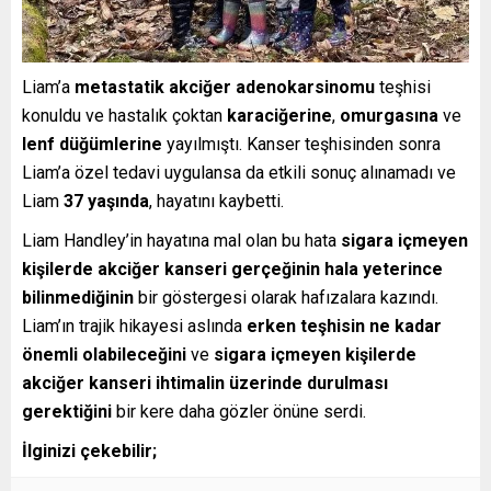
Liam’a
metastatik akciğer adenokarsinomu
teşhisi
konuldu ve hastalık çoktan
karaciğerine
,
omurgasına
ve
lenf düğümlerine
yayılmıştı. Kanser teşhisinden sonra
Liam’a özel tedavi uygulansa da etkili sonuç alınamadı ve
Liam
37 yaşında
, hayatını kaybetti.
Liam Handley’in hayatına mal olan bu hata
sigara içmeyen
kişilerde akciğer kanseri gerçeğinin hala yeterince
bilinmediğinin
bir göstergesi olarak hafızalara kazındı.
Liam’ın trajik hikayesi aslında
erken teşhisin ne kadar
önemli olabileceğini
ve
sigara içmeyen kişilerde
akciğer kanseri ihtimalin üzerinde durulması
gerektiğini
bir kere daha gözler önüne serdi.
İlginizi çekebilir;