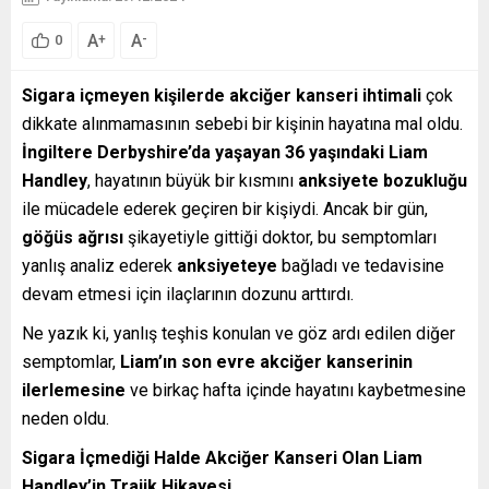
A
A
+
-
0
Sigara içmeyen kişilerde akciğer kanseri ihtimali
çok
dikkate alınmamasının sebebi bir kişinin hayatına mal oldu.
İngiltere Derbyshire’da yaşayan 36 yaşındaki Liam
Handley
, hayatının büyük bir kısmını
anksiyete bozukluğu
ile mücadele ederek geçiren bir kişiydi. Ancak bir gün,
göğüs ağrısı
şikayetiyle gittiği doktor, bu semptomları
yanlış analiz ederek
anksiyeteye
bağladı ve tedavisine
devam etmesi için ilaçlarının dozunu arttırdı.
Ne yazık ki, yanlış teşhis konulan ve göz ardı edilen diğer
semptomlar,
Liam’ın son evre akciğer kanserinin
ilerlemesine
ve birkaç hafta içinde hayatını kaybetmesine
neden oldu.
Sigara İçmediği Halde Akciğer Kanseri Olan Liam
Handley’in Trajik Hikayesi