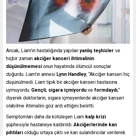
Ancak, Liam’ın hastalığında yapılan
yanlış teşhisler
ve
hiçbir zaman
akciğer kanseri ihtimalinin
düşünülmemesi
onun hayatında ölümcül sonuçlar
doğurdu. Liam’ın annesi
Lynn Handley
, “Akciğer kanseri hiç
düşünülmedi. Liam tipik bir akciğer kanseri hastasına
uymuyordu.
Gençti
,
sigara içmiyordu
ve
formdaydı
,”
diyerek doktorların, sigara içmeyenlerde akciğer kanseri
olabilme ihtimalini göz ardı ettiğini belirtti.
Semptomları daha da kötüleşen Liam
kalp krizi
şüphesiyle hastaneye kaldırıldı.
Akciğerlerinde kan
pıhtıları
olduğu ortaya çıktı ve kan sulandırıcılar verilerek