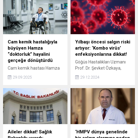
Ermanoğlu, hastane önünde
Erken müdahale, hastanın
kalp krizi geçirdi.
hayatını kurtarabilir” dedi.
Cam kemik hastalığıyla
Yılbaşı öncesi salgın riski
büyüyen Hamza
artıyor: ‘Kombo virüs’
“doktorluk” hayalini
enfeksiyonlarına dikkat!
gerçeğe dönüştürdü
Göğüs Hastalıkları Uzmanı
Cam kemik hastası Hamza
Prof. Dr. Şevket Özkaya,
Mesut Ağır, azmi ve
Yılbaşı geliyor ve 2025’e
29.09.2025
29.12.2024
annesinin desteğiyle tıp
’kombo virüs’ enfeksiyonları
fakültesinde intörn doktor
ile başlamayın. Grip benzeri
oldu. Psikiyatri alanında
ateş, öksürük, halsizlik,
uzmanlaşmayı hedefleyen
boğaz ve eklem ağrıları ile
Ağır, engelli bireylere ilham
seyreden bir salgın daha
olmayı amaçlıyor.
yaşıyoruz dedi.
Aileler dikkat! Sağlık
‘HMPV dünya genelinde