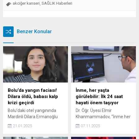
akciğer kanseri
SAĞLIK Haberleri
,
Benzer Konular
Bolu’da yangın faciası!
İnme, her yaşta
Dilara öldü, babası kalp
görülebilir: İlk 24 saat
krizi geçirdi
hayati önem taşıyor
Bolu’daki otel yangınında
Dr. Öğr. Üyesi Elmir
Mardinli Dilara Ermanoğlu
Khanmammadov, “İnme her
(24) da yaşamını yitirdi.
ne kadar ileri yaş hastalığı
21.01.2025
07.11.2025
Ölüm haberini alıp, Bolu’ya
olarak bilinse de artık
giden babası Ferman
gençlerde de sık görülüyor.