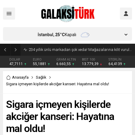
İstanbul,
25
°C
Kapalı
Vücudunuzu zehirliyor: Varsa çöpe atın! Yiyeni hasta ediyor
DOLAR
EURO
GRAM ALTIN
BIST 100
STERLİN
47,7111
55,1881
6.660,55
13.779,39
64,4139
Anasayfa
Sağlık
Sigara içmeyen kişilerde akciğer kanseri: Hayatına mal oldu!
Sigara içmeyen kişilerde
akciğer kanseri: Hayatına
mal oldu!