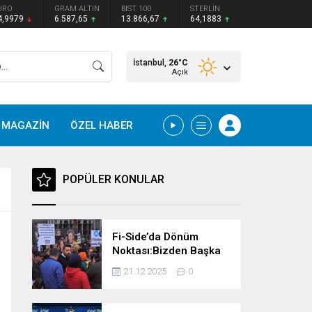
URO
GRAM ALTIN
BIST 100
STERLİN
4,9979
6.587,65
13.866,67
64,1883
İstanbul,
26
°C
Açık
MAGAZİN
ÖZEL HABER
POPÜLER KONULAR
Fi-Side’da Dönüm
Noktası:Bizden Başka
Çare Yok, Kendi
21.12.2025
0
Göbeğimizi Kendimiz
Keseceğiz