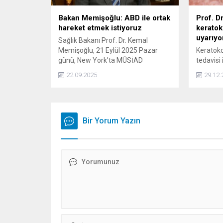
Bakan Memişoğlu: ABD ile ortak
Prof. D
hareket etmek istiyoruz
keratok
uyarıyo
Sağlık Bakanı Prof. Dr. Kemal
Memişoğlu, 21 Eylül 2025 Pazar
Keratoko
günü, New York’ta MÜSİAD
tedavisi 
tarafından, TÜRKEN Vakfı iş
Prof. Dr
22.09.2025
29.12.
birliğiyle düzenlenen resepsiyonda
bağlama 
konuşma yaptı.
vurguluy
Bir Yorum Yazın