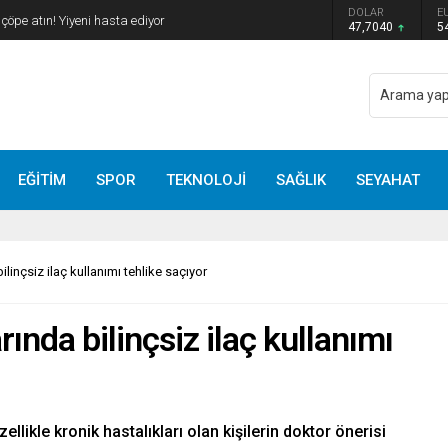
DOLAR
E
çöpe atın! Yiyeni hasta ediyor
47,7040
5
EĞİTİM
SPOR
TEKNOLOJİ
SAĞLIK
SEYAHAT
ilinçsiz ilaç kullanımı tehlike saçıyor
ında bilinçsiz ilaç kullanımı
likle kronik hastalıkları olan kişilerin doktor önerisi