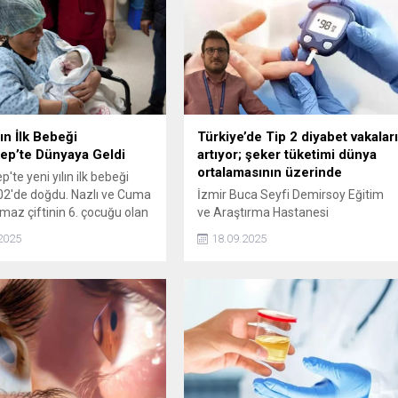
ın İlk Bebeği
Türkiye’de Tip 2 diyabet vakalar
ep’te Dünyaya Geldi
artıyor; şeker tüketimi dünya
ortalamasının üzerinde
'te yeni yılın ilk bebeği
02'de doğdu. Nazlı ve Cuma
İzmir Buca Seyfi Demirsoy Eğitim
az çiftinin 6. çocuğu olan
ve Araştırma Hastanesi
00 gram ağırlığında Ökkeş
Endokrinoloji ve Metabolizma
2025
18.09.2025
hastane başhekim
Hastalıkları Uzm. Dr. Can Akçura, Ti
n altın ve hediye verildi.
2 diyabet vakalarının Türkiye'de
hızla arttığına dikkat çekip, Dünya
Sağlık Örgütü verilerine göre dünya
çapında kişi başına yıllık şeker
tüketimi 24 kg civarında. Türkiye'de
yapılan araştırmalarda da bunun
2024 verilerine göre 35 kilogram...