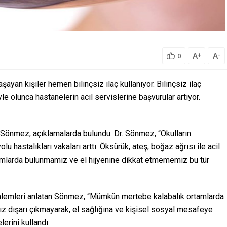
A
A
+
-
0
yaşayan kişiler hemen bilinçsiz ilaç kullanıyor. Bilinçsiz ilaç
yle olunca hastanelerin acil servislerine başvurular artıyor.
z Sönmez, açıklamalarda bulundu. Dr. Sönmez, “Okulların
lu hastalıkları vakaları arttı. Öksürük, ateş, boğaz ağrısı ile acil
rtamlarda bulunmamız ve el hijyenine dikkat etmememiz bu tür
önlemleri anlatan Sönmez, “Mümkün mertebe kalabalık ortamlarda
z dışarı çıkmayarak, el sağlığına ve kişisel sosyal mesafeye
lerini kullandı.