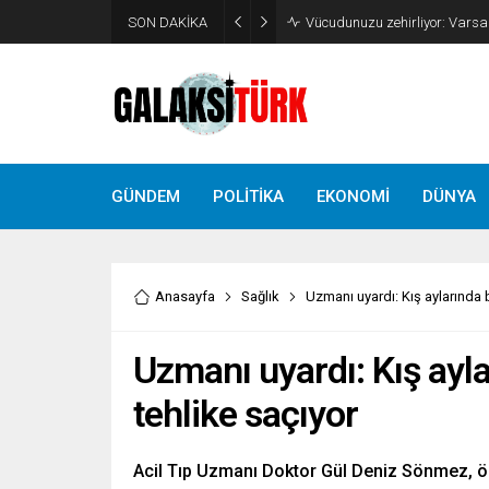
SON DAKİKA
Vücudunuzu zehirliyor: Varsa 
GÜNDEM
POLİTİKA
EKONOMİ
DÜNYA
Anasayfa
Sağlık
Uzmanı uyardı: Kış aylarında b
Uzmanı uyardı: Kış aylar
tehlike saçıyor
Acil Tıp Uzmanı Doktor Gül Deniz Sönmez, özel