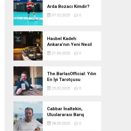
Arda Bozacı Kimdir?
07.02.2025
0
Hasbel Kadeh:
Ankara’nın Yeni Nesil
Mekanı – Meyhane &
21.04.2025
0
Pub Keyfi
The.BarlasOfficial: Yılın
En İyi Tarotçusu
Ödülüne Katılmadı!
25.02.2025
0
Cabbar İnaltekin,
Uluslararası Barış
Hareketi Silifke İlçe
08.09.2025
0
Başkanlığı’na Atandı