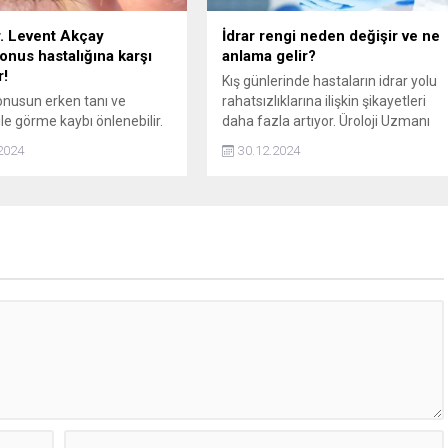
r. Levent Akçay
İdrar rengi neden değişir ve ne
onus hastalığına karşı
anlama gelir?
r!
Kış günlerinde hastaların idrar yolu
nusun erken tanı ve
rahatsızlıklarına ilişkin şikayetleri
ile görme kaybı önlenebilir.
daha fazla artıyor. Üroloji Uzmanı
. Levent Akçay, çapraz
Opr. Dr. Ümit Yıldırım, “Kışın
2024
30.12.2024
tedavisinin önemini
şikayetleri artan hastalarımız
or.
hemen ‘prostat oldum’ diye
korkmasın. Çünkü prostat hastalığı
varsa, iyi huylu prostat büyümesine
bağlı idrar şikayetleri bulunuyorsa
bu kışın da, yazın da olur” dedi.