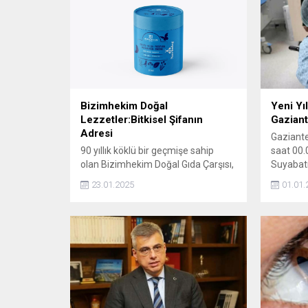
Bizimhekim Doğal
Yeni Yıl
Lezzetler:Bitkisel Şifanın
Gaziant
Adresi
Gaziantep
90 yıllık köklü bir geçmişe sahip
saat 00.
olan Bizimhekim Doğal Gıda Çarşısı,
Suyabatm
dededen toruna aktarılan bilgi
3 kilo 6
23.01.2025
01.01.
birikimi ve doğal şifa geleneğiyle,
bebeğe 
bitkilerin dilinden anlayan, onlarla
tarafında
adeta konuşan bir anlayışla hizmet
vermeye devam ediyor.