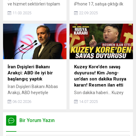
ve hizmet sektörleri toplam
iPhone 17, satışa çıktığı ilk
cirosunun ocak ayında yıllık
günden çizik skandalıyla
11.03.2025
22.09.2025
yüzde 35,4, aylık yüzde 1,6
gündemde. Alüminyum
arttığını açıkladı.
çerçevesi nedeniyle kolayca
çizilen cihaz, sosyal
medyada tepki toplarken
Apple’dan henüz açıklama
gelmedi...
İran Dışişleri Bakanı
Kuzey Kore’den savaş
Arakçi: ABD ile iyi bir
duyurusu! Kim Jong-
başlangıç yaptık
un’dan son dakika Rusya
kararı! Resmen ilan etti
İran Dışişleri Bakanı Abbas
Arakçi, ABD heyetiyle
Son dakika haberi... Kuzey
Umman’da
Kore lideri Kim Jong-un,
06.02.2026
14.07.2025
gerçekleştirdikleri dolaylı
ülkesinin Ukrayna'ya karşı
görüşmeleri
savaşta Rusya'nın tüm
değerlendirerek, “İyi bir
eylemlerine koşulsuz destek
Bir Yorum Yazın
başlangıç yaptık. Sürecin
vereceğini duyurdu.
devam etmesi konusunda
mutabık kalındı” dedi.