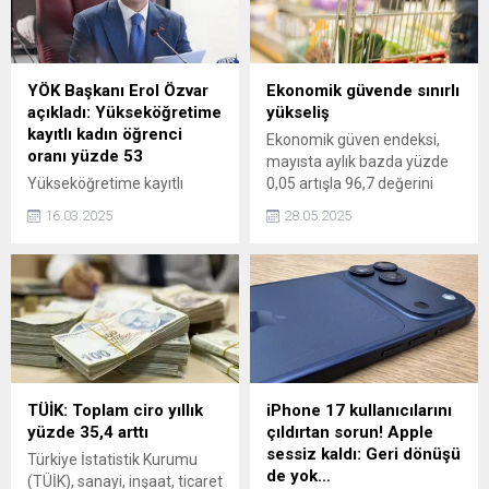
YÖK Başkanı Erol Özvar
Ekonomik güvende sınırlı
açıkladı: Yükseköğretime
yükseliş
kayıtlı kadın öğrenci
Ekonomik güven endeksi,
oranı yüzde 53
mayısta aylık bazda yüzde
Yükseköğretime kayıtlı
0,05 artışla 96,7 değerini
öğrenci sayısında kadınların
aldı.
16.03.2025
28.05.2025
oranının yüzde 53'e ulaştığı
bildirildi. YÖK'ten yapılan
yazılı açıklamada ayrıca
Türkiye'de görev yapan 184
bin öğretim elemanının 86
bin 500'ünün kadın olduğu
belirtildi.
TÜİK: Toplam ciro yıllık
iPhone 17 kullanıcılarını
yüzde 35,4 arttı
çıldırtan sorun! Apple
sessiz kaldı: Geri dönüşü
Türkiye İstatistik Kurumu
de yok…
(TÜİK), sanayi, inşaat, ticaret