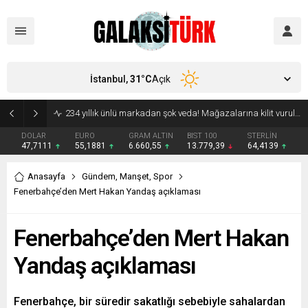
İstanbul,
31
°C
Açık
234 yıllık ünlü markadan şok veda! Mağazalarına kilit vuruluyor
DOLAR
EURO
GRAM ALTIN
BIST 100
STERLİN
47,7111
55,1881
6.660,55
13.779,39
64,4139
Anasayfa
Gündem
,
Manşet
,
Spor
Fenerbahçe’den Mert Hakan Yandaş açıklaması
Fenerbahçe’den Mert Hakan
Yandaş açıklaması
Fenerbahçe, bir süredir sakatlığı sebebiyle sahalardan