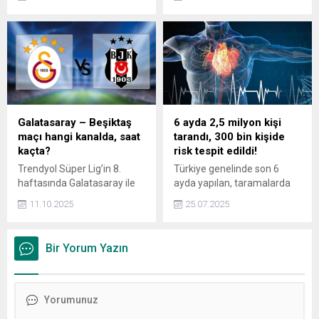
adayların ödeyeceği ücretler
dönen Kemal Kılıçdaroğlu,
açıklandı. ÖSYM tarafından
partide 'arınma'
yayınlanan başvuru
operasyonuna başladı.
kılavuzuna göre tek oturum
CHP’de ‘arınma’ operasyonu
için sınav ücreti 450 TL, 3
ilçelere uzandı: Tek tek
oturum için ise 1.350 TL
rapor edilecek!
oldu.
Galatasaray – Beşiktaş
6 ayda 2,5 milyon kişi
maçı hangi kanalda, saat
tarandı, 300 bin kişide
kaçta?
risk tespit edildi!
Trendyol Süper Lig’in 8.
Türkiye genelinde son 6
haftasında Galatasaray ile
ayda yapılan, taramalarda
Beşiktaş, bu akşam RAMS
2,5 milyon kişiden 300 bini
11.10.2025
25.07.2025
Park’ta dev derbide kozlarını
aşkın kişide kalp ve damar
paylaşacak. Maçın yayın
hastalıkları riski tespit edildi.
bilgileri futbolseverler
Bir Yorum Yazın
tarafından yoğun ilgi
görüyor. İşte Galatasaray-
Beşiktaş derbisini şifresiz
yayınlayacak yabancı
kanallar…