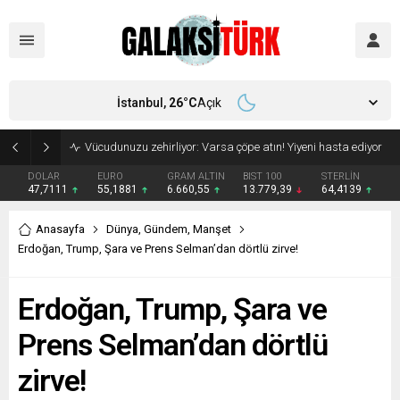
İstanbul,
26
°C
Açık
Vücudunuzu zehirliyor: Varsa çöpe atın! Yiyeni hasta ediyor
DOLAR
EURO
GRAM ALTIN
BIST 100
STERLİN
47,7111
55,1881
6.660,55
13.779,39
64,4139
Anasayfa
Dünya
,
Gündem
,
Manşet
Erdoğan, Trump, Şara ve Prens Selman’dan dörtlü zirve!
Erdoğan, Trump, Şara ve
Prens Selman’dan dörtlü
zirve!