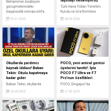
taşımayı hedefliyoruz’
Nehammer, koalisyon
görüşmelerindeki
Türk Hava Yolları Yönetim
başarısızlık sonrası istifa
Kurulu ve İcra Komitesi
edeceğini duyurdu.
Başkanı Prof. Dr. Murat
05.01.2025
28.05.2026
Şeker, 9 günlük Kurban
Bayramı tatili boyunca 10
bin 34 dış hat, 6 bin 510’u iç
hat olmak üzere toplam 16
bin 544 sefer planladıklarını
ve bu seferlerle 2 milyon
700 bin yolcu taşımayı
hedeflediklerini söyledi.
Okullarda yardımcı
POCO, yeni amiral gemisi
kaynak iddiası! Bakan
üyelerini tanıttı!: İşte
Tekin: Okulu kapatmaya
POCO F7 Ultra ve F7
kadar gider
Pro’nun özellikleri
Bakan Tekin, okullarda
POCO, Singapur’da
velilere yardımcı kaynak
düzenlediği lansman
24.09.2025
27.03.2025
dayatması yapıldığı
etkinliğinde amiral gemisi
iddialarıyla ilgili, "Bu okulu
serisinin en yeni üyeleri
kapatmaya kadar gider"
POCO F7 Ultra ve POCO F7
dedi. Tekin, 12 yıllık eğitimin
Pro’yu tanıttı.