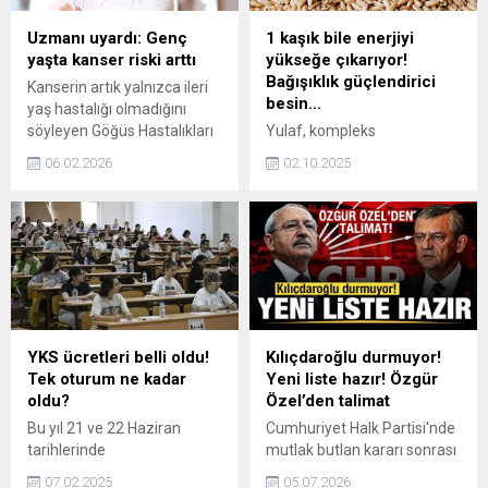
Uzmanı uyardı: Genç
1 kaşık bile enerjiyi
yaşta kanser riski arttı
yükseğe çıkarıyor!
Bağışıklık güçlendirici
Kanserin artık yalnızca ileri
besin…
yaş hastalığı olmadığını
söyleyen Göğüs Hastalıkları
Yulaf, kompleks
Uzmanı Prof. Dr. Benan
karbonhidratlar bakımından
06.02.2026
02.10.2025
Çağlayan, “1995 ile 2019
oldukça zengin bir gıdadır ve
yılları arasında 50 yaş altı
bu özelliği sayesinde vücuda
bireylerde kanser sıklığında
uzun süreli enerji sağlar. Gün
yaklaşık yüzde 79’luk bir
boyunca daha dinç ve
artış yaşanmıştır. Özellikle
enerjik kalmanıza yardımcı
hiç sigara içmemiş
olur. Aynı zamanda, içerdiği
bireylerde dahi akciğer
besin öğeleri sayesinde
kanseri görülme oranlarının
bağışıklık sistemini
artması dikkat çekicidir.
destekleyerek, özellikle
YKS ücretleri belli oldu!
Kılıçdaroğlu durmuyor!
Genç kadınlarda meme ve
soğuk kış aylarında
Tek oturum ne kadar
Yeni liste hazır! Özgür
tiroit...
hastalıklara karşı direnci
oldu?
Özel’den talimat
artırır.
Bu yıl 21 ve 22 Haziran
Cumhuriyet Halk Partisi'nde
tarihlerinde
mutlak butlan kararı sonrası
gerçekleştirilecek YKS için
sular durulmadı. Göreve geri
07.02.2025
05.07.2026