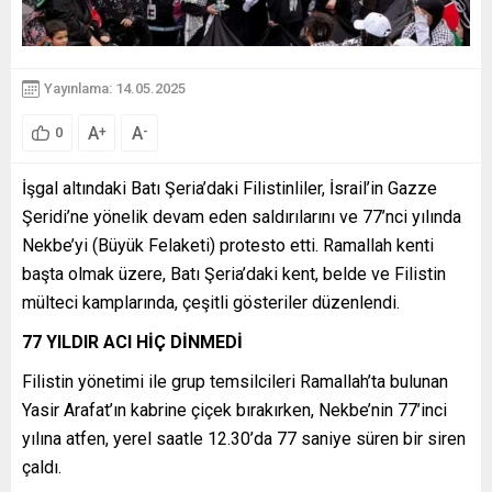
Yayınlama: 14.05.2025
A
A
+
-
0
İşgal altındaki Batı Şeria’daki Filistinliler, İsrail’in Gazze
Şeridi’ne yönelik devam eden saldırılarını ve 77’nci yılında
Nekbe’yi (Büyük Felaketi) protesto etti. Ramallah kenti
başta olmak üzere, Batı Şeria’daki kent, belde ve Filistin
mülteci kamplarında, çeşitli gösteriler düzenlendi.
77 YILDIR ACI HİÇ DİNMEDİ
Filistin yönetimi ile grup temsilcileri Ramallah’ta bulunan
Yasir Arafat’ın kabrine çiçek bırakırken, Nekbe’nin 77’inci
yılına atfen, yerel saatle 12.30’da 77 saniye süren bir siren
çaldı.