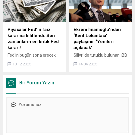
uzun olduğu konusuna
katıldığını ve bu konuda
değerlendirmeler yapıldığını
söyledi.
Piyasalar Fed’in faiz
Ekrem İmamoğlu’ndan
kararına kilitlendi: Son
‘Kent Lokantası’
zamanların en kritik Fed
paylaşımı: ‘Yenileri
kararı!
açılacak’
Fed'in bugün sona erecek
Silivri'de tutuklu bulunan İBB
toplantısında faiz oranlarını
Başkanı ve CHP'nin
10.12.2025
14.04.2025
25 baz puan indirmesi
cumhurbaşkanı adayı Ekrem
beklenirken, piyasalar
İmamoğlu, sosyal medya
karardan çok muhalif oylara
hesabından 'Kent
Bir Yorum Yazın
ve üyelerin geleceğe yönelik
Lokantaları'na ilişkin bir
tahminlerini içeren nokta
paylaşımda bulundu.
grafiğine odaklanacak.