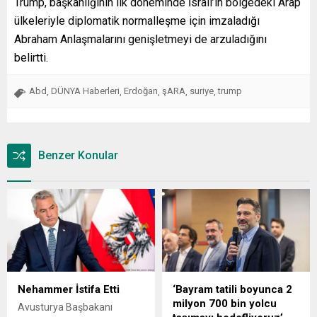
Trump, başkanlığının ilk döneminde İsrail’in bölgedeki Arap
ülkeleriyle diplomatik normalleşme için imzaladığı
Abraham Anlaşmalarını genişletmeyi de arzuladığını
belirtti.
Abd
DÜNYA Haberleri
Erdoğan
şARA
suriye
trump
,
,
,
,
,
Benzer Konular
Nehammer İstifa Etti
‘Bayram tatili boyunca 2
milyon 700 bin yolcu
Avusturya Başbakanı