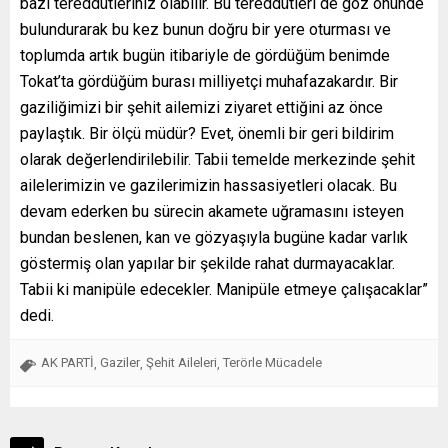
bazı tereddütleriniz olabilir. Bu tereddütleri de göz önünde
bulundurarak bu kez bunun doğru bir yere oturması ve
toplumda artık bugün itibariyle de gördüğüm benimde
Tokat’ta gördüğüm burası milliyetçi muhafazakardır. Bir
gaziliğimizi bir şehit ailemizi ziyaret ettiğini az önce
paylaştık. Bir ölçü müdür? Evet, önemli bir geri bildirim
olarak değerlendirilebilir. Tabii temelde merkezinde şehit
ailelerimizin ve gazilerimizin hassasiyetleri olacak. Bu
devam ederken bu sürecin akamete uğramasını isteyen
bundan beslenen, kan ve gözyaşıyla bugüne kadar varlık
göstermiş olan yapılar bir şekilde rahat durmayacaklar.
Tabii ki manipüle edecekler. Manipüle etmeye çalışacaklar”
dedi.
AK PARTİ
Gaziler
Şehit Aileleri
Terörle Mücadele
,
,
,