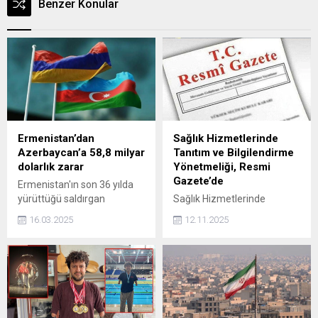
Benzer Konular
Ermenistan’dan
Sağlık Hizmetlerinde
Azerbaycan’a 58,8 milyar
Tanıtım ve Bilgilendirme
dolarlık zarar
Yönetmeliği, Resmi
Gazete’de
Ermenistan'ın son 36 yılda
yürüttüğü saldırgan
Sağlık Hizmetlerinde
politikalar nedeniyle
Tanıtım ve Bilgilendirme
16.03.2025
12.11.2025
Azerbaycan'da sivil altyapı,
Yönetmeliği, Resmi
ekonomi, ekoloji, askeri
Gazete’de yayımlandı.
ekipman ve diğer alanlarda
toplam 100 milyar manatı
(58,8 milyar dolar) aşan
maddi zarar oluştu.