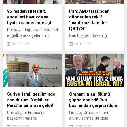
95 madalyalı Hamit,
İran: ABD tarafından
engelleri havuzda ve
gönderilen teklif
tiyatro sahnesinde aştı
‘mantıksız’ talepler
içeriyor
Dünyaya doğuştan bedensel
engelli olarak gelen milli
İran Dışişleri Bakanlığı
yüzücü Hamit Demir (33),
Sözcüsü İsmail Bekayi, “ABD
03.12.2025
30.03.2026
protez firmasının önerisiyle
tarafından gönderilen teklif
yüzmeyle tanışıp,
çoğunlukla çok iddialı,
kariyerinde ulusal ve
gerçekçi olmayan ve
uluslararası arenada 95
mantıksız talepler içeriyor”
madalya kazandı. 2 yıl önce
dedi.
Bedensel Engelliler Sanat
Eğitim Merkezi’nde
(BESEM) tiyatro
oyunculuğuna başlayan
Suriye-İsrail geriliminde
Graham’ın ani ölümü
Demir, çıktığı turnelerde
son durum: Yetkililer
şüphelendirdi! Rus
sergilediği oyunlarla
Paris’te bir araya geldi!
basınından çarpıcı iddia
engellerini tiyatro
Dün akşam Fransa'nın
Lindsey Graham'ın ani
sahnesinde aştı.
başkenti Paris'te
ölümü sonrası iki iddia
bakanlardan oluşan Suriye
sosyal medyada gündem
25.07.2025
12.07.2026