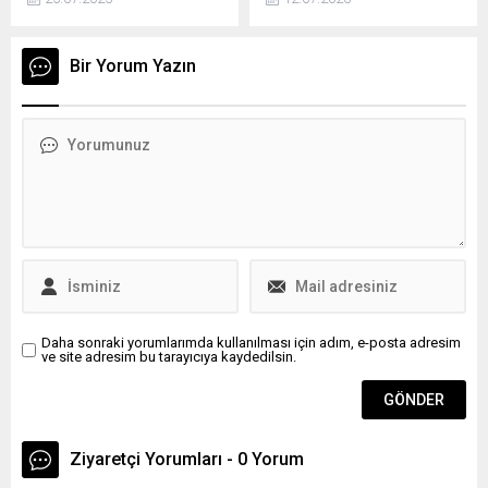
ve İsrailli yetkililer, yeni
oldu. Buna göre Türkiye'nin
krizleri önlemek üzere
F-35 programına geri
2000'den bu yana ilk kez
dönüşünü desteklemesiyle
Bir Yorum Yazın
Paris'te bir araya geldi.
İsrail, ölümünden önce
Ukrayna'dayken Putin'i
kızdıracak yeni hamleleriyle
Rusya baş şüpheli.
Daha sonraki yorumlarımda kullanılması için adım, e-posta adresim
ve site adresim bu tarayıcıya kaydedilsin.
Ziyaretçi Yorumları - 0 Yorum