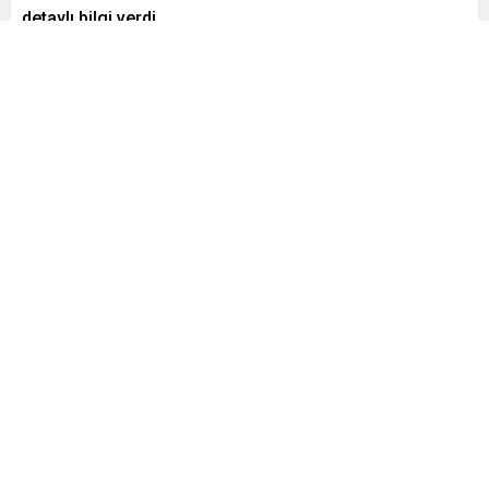
detaylı bilgi verdi.
Paylaş
Tweetle
Gönder
Yayınlama: 08.08.2025
A
A
+
-
0
Genel Başkan Mahmut Faruk Doğan ve Genel Başkan