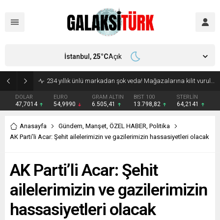
İstanbul,
25
°C
Açık
Vücudunuzu zehirliyor: Varsa çöpe atın! Yiyeni hasta ediyor
DOLAR
EURO
GRAM ALTIN
BIST 100
STERLİN
47,7014
54,9990
6.505,41
13.798,82
64,2141
Anasayfa
Gündem
,
Manşet
,
ÖZEL HABER
,
Politika
AK Parti’li Acar: Şehit ailelerimizin ve gazilerimizin hassasiyetleri olacak
AK Parti’li Acar: Şehit
ailelerimizin ve gazilerimizin
hassasiyetleri olacak