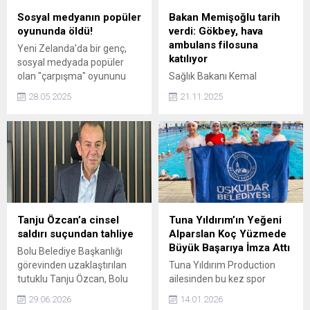
Sosyal medyanın popüler
Bakan Memişoğlu tarih
oyununda öldü!
verdi: Gökbey, hava
ambulans filosuna
Yeni Zelanda'da bir genç,
katılıyor
sosyal medyada popüler
olan "çarpışma" oyununu
Sağlık Bakanı Kemal
oynarken kafasına aldığı
Memişoğlu, "2026 yıl sonu
28.05.2025
21.11.2025
ağır darbe sonucu yaşamını
itibarıyla, yerli ve millî
yitirdi.
Gökbey helikopter
ambulanslarımız da görev
başında olacak" dedi.
Tanju Özcan’a cinsel
Tuna Yıldırım’ın Yeğeni
saldırı suçundan tahliye
Alparslan Koç Yüzmede
Büyük Başarıya İmza Attı
Bolu Belediye Başkanlığı
görevinden uzaklaştırılan
Tuna Yıldırım Production
tutuklu Tanju Özcan, Bolu
ailesinden bu kez spor
Belediyesi çalışanı Öznur
dünyasına uzanan gurur
29.06.2026
14.01.2026
Ç.’ye (33) cinsel saldırıda
verici bir başarı haberi geldi.