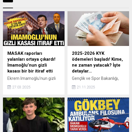
MASAK raporları
2025-2026 KYK
yalanları ortaya çıkardı!
ödemeleri başladı! Kime,
İmamoğlu’nun gizli
ne zaman yatacak? İşte
kasası bir bir itiraf etti
detaylar…
Ekrem İmamoğlu'nun gizli
Gençlik ve Spor Bakanlığı,
kasası Adem Soytekin
2025-2026 eğitim
27.03.2025
21.11.2025
Ekrem İmamoğlu’yla
döneminde ilk kez burs ve
ticaretim yok demişti ancak
öğrenim kredisi başvurusu
MASAK raporları ise tüm
yaparak taahhütnamesini
gerçekleri ortaya çıkardı.
onaylayan öğrenciler için
burs ve kredi ödemelerine
başlandığını açıkladı.