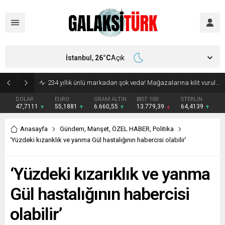
İstanbul,
26
°C
Açık
Vücudunuzu zehirliyor: Varsa çöpe atın! Yiyeni hasta ediyor
DOLAR
EURO
GRAM ALTIN
BIST 100
STERLİN
47,7111
55,1881
6.660,55
13.779,39
64,4139
Anasayfa
Gündem
,
Manşet
,
ÖZEL HABER
,
Politika
‘Yüzdeki kızarıklık ve yanma Gül hastalığının habercisi olabilir’
‘Yüzdeki kızarıklık ve yanma
Gül hastalığının habercisi
olabilir’