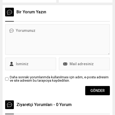
bulunduğu iddiasıyla
Tuna Yıldırım’ın yeğeni
tutuklandığı soruşturma
Alparslan Koç, İstanbul’da
Bir Yorum Yazın
kapsamında tahliye edildi.
düzenlenen yüzme
Özcan’ın ‘İcbar suretiyle
yarışmasında elde ettiği
irtikap’ soruşturması
derecelerle dikkatleri
kapsamında ise tutukluluk
üzerine çekti. Tozkoparan
hali devam ediyor.
Olimpik Yüzme Havuzu’nda
Zirveye Çıktı 2018 doğumlu
Alparslan Koç, İstanbul
Güngören’de bulunan
Tozkoparan Olimpik Yüzme
Havuzu’nda gerçekleştirilen
yüzme organizasyonunda...
Daha sonraki yorumlarımda kullanılması için adım, e-posta adresim
ve site adresim bu tarayıcıya kaydedilsin.
Ziyaretçi Yorumları - 0 Yorum