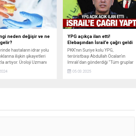
destekleyerek, özellikle soğuk kış
aylarında hastalıklara karşı direnci
artırır.
engi neden değişir ve ne
YPG açıkça ilan etti!
gelir?
Elebaşından İsrail’e çağrı geldi
rinde hastaların idrar yolu
PKK'nın Suriye kolu YPG,
ıklarına ilişkin şikayetleri
teröristbaşı Abdullah Öcalan'ın
la artıyor. Üroloji Uzmanı
İmralı'dan gönderdiği "Tüm gruplar
Ümit Yıldırım, “Kışın
silah bırakmalı" çağrısına uymadı.
2024
05.03.2025
eri artan hastalarımız
Elebaşı Ferhat Abdi Şahin İsrail'e
rostat oldum’ diye
çağrı yaptı.
n. Çünkü prostat hastalığı
yi huylu prostat büyümesine
ar şikayetleri bulunuyorsa
da, yazın da olur” dedi.