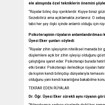
ele alınışında özel tekniklerin önemini şöyle
“Rüyalar bilinç dışı içeriklerdir. Kişiye biraz gö
Sezebiliriz ama açıklamakta zorlanırız. O sebepl
tabii her şey ilişki içinde anlamlı olduğu için rüy
Psikoterapinin rüyaların anlamlandırılması 
Üyesi Eker şunları söyledi:
“Rüyalar zihin işleyişinin niteliksel manada bir 
düşlemlere açık bir zihin işleyişi olduğunu gös
çalıştığına işaret eder. Psikoterapi burada hat
etki bırakır. Psikoterapi ilerledikçe rüyaları h
da kişinin kendi bilinçdışı dünyalarıyla teması
olduğunu yani kendi karanlığına bakabilme konu
TEKRAR EDEN RÜYALAR
Dr. Öğr. Üyesi Eker sürekli aynı rüyanın gö
“Bilinçdışımız sadece rüyalarda değil her zaman