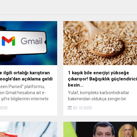
 ilgili ortalığı karıştıran
1 kaşık bile enerjiyi yükseğe
Google’dan açıklama geldi
çıkarıyor! Bağışıklık güçlendiric
besin…
Been Pwned” platformu,
on Gmail hesabına ait e-
Yulaf, kompleks karbonhidratlar
şifre bilgilerinin internete
bakımından oldukça zengin bir
ı öne sürdü. Uzmanlar
gıdadır ve bu özelliği sayesinde
2025
02.10.2025
in acilen değişmesi
vücuda uzun süreli enerji sağlar.
ni belirtiyor. Öte yandan
Gün boyunca daha dinç ve enerjik
an resmi açıklama geldi.
kalmanıza yardımcı olur. Aynı
zamanda, içerdiği besin öğeleri
sayesinde bağışıklık sistemini