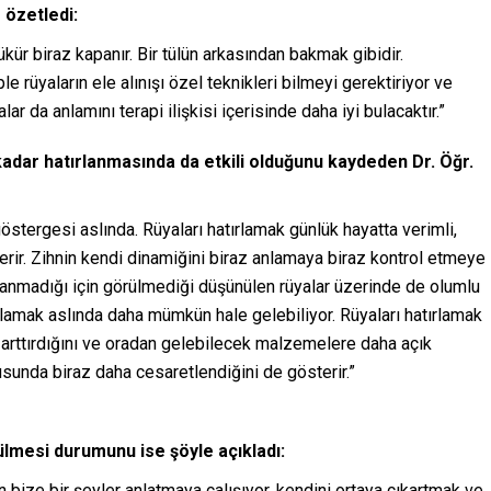
 özetledi:
zükür biraz kapanır. Bir tülün arkasından bakmak gibidir.
e rüyaların ele alınışı özel teknikleri bilmeyi gerektiriyor ve
alar da anlamını terapi ilişkisi içerisinde daha iyi bulacaktır.”
kadar hatırlanmasında da etkili olduğunu kaydeden Dr. Öğr.
göstergesi aslında. Rüyaları hatırlamak günlük hayatta verimli,
terir. Zihnin kendi dinamiğini biraz anlamaya biraz kontrol etmeye
ırlanmadığı için görülmediği düşünülen rüyalar üzerinde de olumlu
atırlamak aslında daha mümkün hale gelebiliyor. Rüyaları hatırlamak
nı arttırdığını ve oradan gelebilecek malzemelere daha açık
sunda biraz daha cesaretlendiğini de gösterir.”
rülmesi durumunu ise şöyle açıkladı:
 bize bir şeyler anlatmaya çalışıyor, kendini ortaya çıkartmak ve