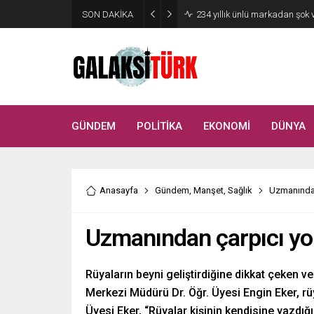
SON DAKİKA
Vücudunuzu zehirliyor: Varsa 
GÜNDEM
POLİTİKA
EKONOMİ
DÜNYA
Anasayfa
Gündem
,
Manşet
,
Sağlık
Uzmanından
Uzmanından çarpıcı yor
Rüyaların beyni geliştirdiğine dikkat çeken 
Merkezi Müdürü Dr. Öğr. Üyesi Engin Eker, rüya 
Üyesi Eker, “Rüyalar kişinin kendisine yazdığı