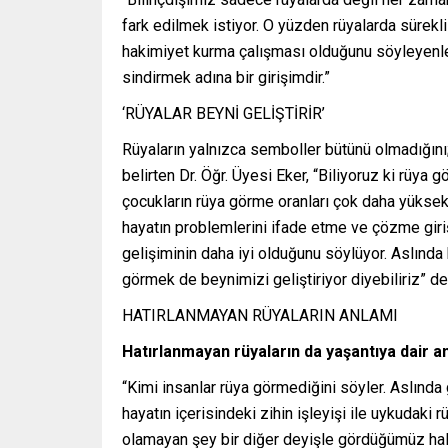
fark edilmek istiyor. O yüzden rüyalarda sürekl
hakimiyet kurma çalışması olduğunu söyleyenler
sindirmek adına bir girişimdir.”
‘RÜYALAR BEYNİ GELİŞTİRİR’
Rüyaların yalnızca semboller bütünü olmadığını;
belirten Dr. Öğr. Üyesi Eker, “Biliyoruz ki rüya
çocukların rüya görme oranları çok daha yüksekti
hayatın problemlerini ifade etme ve çözme girişi
gelişiminin daha iyi olduğunu söylüyor. Aslınd
görmek de beynimizi geliştiriyor diyebiliriz” de
HATIRLANMAYAN RÜYALARIN ANLAMI
Hatırlanmayan rüyaların da yaşantıya dair an
“Kimi insanlar rüya görmediğini söyler. Aslında
hayatın içerisindeki zihin işleyişi ile uykudaki
olamayan şey bir diğer deyişle gördüğümüz hal