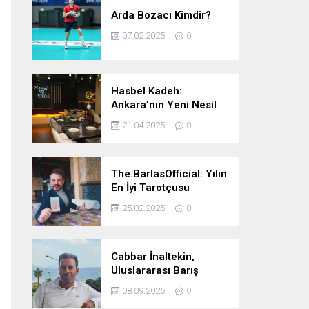
Arda Bozacı Kimdir?
07.02.2025
0
Hasbel Kadeh:
Ankara’nın Yeni Nesil
Mekanı – Meyhane &
21.04.2025
0
Pub Keyfi
The.BarlasOfficial: Yılın
En İyi Tarotçusu
Ödülüne Katılmadı!
25.02.2025
0
Cabbar İnaltekin,
Uluslararası Barış
Hareketi Silifke İlçe
08.09.2025
0
Başkanlığı’na Atandı