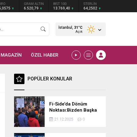
URO
GRAM ALTIN
BIST 100
STERLİN
5,0575
6.520,79
13.769,40
64,2502
İstanbul,
31
°C
Açık
MAGAZİN
ÖZEL HABER
POPÜLER KONULAR
Fi-Side’da Dönüm
Noktası:Bizden Başka
Çare Yok, Kendi
21.12.2025
0
Göbeğimizi Kendimiz
Keseceğiz