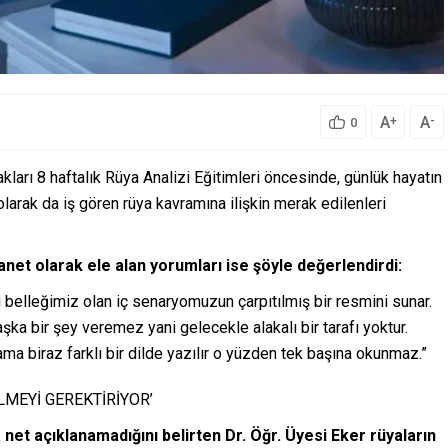
A
A
+
-
0
kları 8 haftalık Rüya Analizi Eğitimleri öncesinde, günlük hayatın
larak da iş gören rüya kavramına ilişkin merak edilenleri
hanet olarak ele alan yorumları ise şöyle değerlendirdi:
elleğimiz olan iç senaryomuzun çarpıtılmış bir resmini sunar.
a bir şey veremez yani gelecekle alakalı bir tarafı yoktur.
ma biraz farklı bir dilde yazılır o yüzden tek başına okunmaz.”
LMEYİ GEREKTİRİYOR’
 net açıklanamadığını belirten Dr. Öğr. Üyesi Eker rüyaların