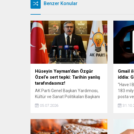
Benzer Konular
Hüseyin Yayman’dan Özgür
Gmail ile
Özel’e sert tepki: Tarihin yanlış
iddia: 
tarafındasınız!
“Have I 
AK Parti Genel Başkan Yardımcısı,
183 mily
Kültür ve Sanat Politikaları Başkanı
posta ve 
Hüseyin Yayman, "Siyasi mücadele,
sızdığın
05.07.2026
31.10.
yabancı gazetelerin köşe
şifreler
yazılarında değil, milletimizin
gerektiği
huzurunda, demokratik zeminde ve
Google'd
sandıkta verilmelidir." ifadesini
kullandı.