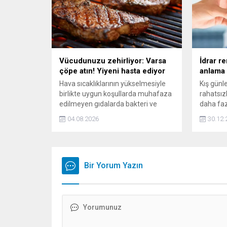
Vücudunuzu zehirliyor: Varsa
İdrar r
çöpe atın! Yiyeni hasta ediyor
anlama 
Hava sıcaklıklarının yükselmesiyle
Kış günle
birlikte uygun koşullarda muhafaza
rahatsızl
edilmeyen gıdalarda bakteri ve
daha faz
virüslerin çoğalma hızı önemli
Opr. Dr. 
04.08.2026
30.12.
ölçüde artıyor. Uzmanlar, yaz
şikayetl
aylarında besin zehirlenmeleri ve
hemen ‘p
bağırsak enfeksiyonlarında artış
korkması
yaşanabileceğine dikkat çekerken,
varsa, i
özellikle çocuklar, ileri yaştaki
Bir Yorum Yazın
bağlı idr
bireyler ve kronik rahatsızlığı
bu kışın 
bulunan kişilerin daha özenli
davranması gerektiğini belirtiyor.