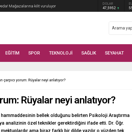
DOLAR
E
çöpe atın! Yiyeni hasta ediyor
47,5952
5
EĞİTİM
SPOR
TEKNOLOJİ
SAĞLIK
SEYAHAT
 çarpıcı yorum: Rüyalar neyi anlatıyor?
um: Rüyalar neyi anlatıyor?
ve hammaddesinin bellek olduğunu belirten Psikoloji Araştırma
analizinin özel teknikler gerektirdiğini ifade etti. Dr. Öğr.
 mektuplardır ama biraz farklı bir dilde yazılır o yüzden tek