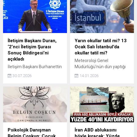
İletişim Başkanı Duran,
Yarın okullar tatil mi? 13
‘2’nci İletişim Şurası
Ocak Salı İstanbul’da
Sonuç Bildirgesi’ni
okullar tatil mi?
açıkladı
Meteoroloji Genel
İletişim Başkanı Burhanettin
Müdürlüğü'nün dün yaptığı
Duran, 27-28 Temmuz'da
uyarıların ardından bugün
30.07.2026
14.01.2026
Ankara'da düzenlenen 2'nci
İstanbul'da şiddetli kar
İletişim Şurası'na ilişkin
yağışı oldu ve okullar tatil
hazırlanan sonuç bildirgesini
edildi. Kar yağışının yer yer
açıkladı.
kuvvetli olması beklenirken
yarınki yani 13 Ocak Salı
günü okulların tatil olup
olmayacağı merak konusu
oldu. Öğrenciler ve veliler,
"13 Ocak Salı İstanbul'da
Psikolojik Danışman
İran ABD ablukasını
okullar tatil mi" sorusuna
Belgin Coşkun: Çocuk
böyle kıracak: Yüzde