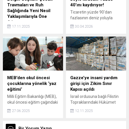
yanıt arıyor.
Travmaları ve Ruh
40’ını kaydırıyor!
Sağlığında Yeni Nesil
Ticaretin yüzde 90'dan
Yaklaşımlarıyla Öne
fazlasının deniz yoluyla
Çıkıyor
yapıldığı İran'da ABD
17.11.2025
30.04.2026
Ruh sağlığı, çocukluk
ablukasını kırmak için bu
travmaları ve dönüşüm
faaliyetin yüzde 40'ının kara
odaklı danışmanlık
ve koridor yollarına
alanlarında uzmanlaşan
yönlendirilebilme
Psikolojik Danışman Belgin
kapasitesini değerlendiriyor.
Coşkun, bilimsel temelli
yöntemleri ve kişiye özel
geliştirdiği danışmanlık
modeliyle psikoloji
MEB’den okul öncesi
Gazze’ye insani yardım
dünyasında adından söz
çocuklarına yönelik ‘yaz
girişi için Zikim Sınır
ettirmeye devam ediyor.
eğitimi’
Kapısı açıldı
Milli Eğitim Bakanlığı (MEB),
İsrail ordusuna bağlı Filistin
okul öncesi eğitim çağındaki
Topraklarındaki Hükümet
çocuklara yönelik hayata
Aktivitelerini Koordinasyon
27.06.2025
12.11.2025
geçirilen 'yaz eğitimleri'nin
Birimi, Zikim Sınır Kapısı'nın
23 Haziran-29 Ağustos
insani yardım tırlarına
tarihleri arasında
açıldığını bildirdi.
Bir Yorum Yazın