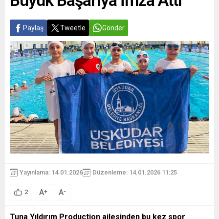
Büyük Başarıya İmza Attı
Paylaş
Tweetle
Gönder
Yayınlama: 14.01.2026
Düzenleme: 14.01.2026 11:25
A
A
+
-
2
Tuna Yıldırım Production ailesinden bu kez spor