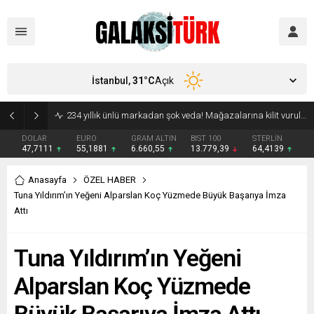
İstanbul,
31
°C
Açık
Vücudunuzu zehirliyor: Varsa çöpe atın! Yiyeni hasta ediyor
DOLAR
EURO
GRAM ALTIN
BIST 100
STERLİN
47,7111
55,1881
6.660,55
13.779,39
64,4139
Anasayfa
ÖZEL HABER
Tuna Yıldırım’ın Yeğeni Alparslan Koç Yüzmede Büyük Başarıya İmza
Attı
Tuna Yıldırım’ın Yeğeni
Alparslan Koç Yüzmede