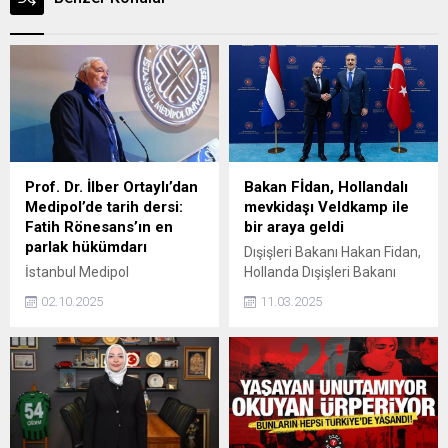
Prof. Dr. İlber Ortaylı’dan
Bakan Fİdan, Hollandalı
Medipol’de tarih dersi:
mevkidaşı Veldkamp ile
Fatih Rönesans’ın en
bir araya geldi
parlak hükümdarı
Dışişleri Bakanı Hakan Fidan,
İstanbul Medipol
Hollanda Dışişleri Bakanı
Üniversitesi’nde 2025-2026
Caspar Veldkamp ile
02.10.2025
11.03.2025
akademik yılı, tarihe ışık
Ankara'da bir araya geldi.
tutan önemli bir açılışla
başladı.