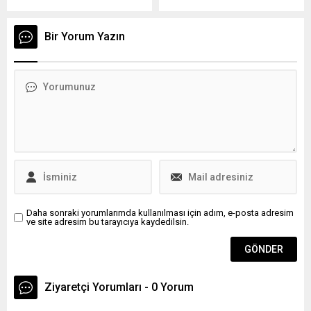
Şeyh Mufavak Tarif bir
çeşitli bölgeler üzerinde
araya geldi.
vurulduğunu bildirdi.
Bir Yorum Yazın
Daha sonraki yorumlarımda kullanılması için adım, e-posta adresim
ve site adresim bu tarayıcıya kaydedilsin.
Ziyaretçi Yorumları - 0 Yorum