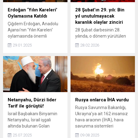
Erdoğan ‘Yılın Kareleri’
28 Şubat’ın 29. yılı: Bin
Oylamasına Katıldı
yıl unutulmayacak
karanlık olaylar zinciri
Çiğdem Erdoğan, Anadolu
Ajansı'nın 'Yılın Kareleri'
28 Şubat darbesinin 28.
oylamasında önemli
yılında, o dönem yürütülen
fotoğrafları inceledi.
tanklar, başörtüsü zulmü ve
29.01.2025
28.02.2026
medya destekli
operasyonlar hafızalardan
silinmiyor...
Netanyahu, Dürzi lider
Rusya onlarca İHA vurdu
Tarif ile görüştü!
Rusya Savunma Bakanlığı,
İsrail Başbakanı Binyamin
Ukrayna'ya ait 162 insansız
Netanyahu, İsrail işgali
hava aracının (İHA), hava
altında bulunan Golan
savunma sistemleri
Tepeleri'ndeki Dürzi lideri
tarafından Moskova dahil
25.07.2025
09.08.2025