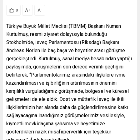
A
A
+
-
0
Türkiye Büyük Millet Meclisi (TBMM) Başkanı Numan
Kurtulmuş, resmi ziyaret dolayısıyla bulunduğu
Stokholm’de, İsveç Parlamentosu (Riksdag) Başkanı
Andreas Norlen ile baş başa ve heyetler arası görüşme
gerçekleştirdi. Kurtulmuş, sanal medya hesabından yaptığı
paylaşımda, görüşmelerin son derece verimli geçtiğini
belirterek, “Parlamentolarımız arasındaki ilişkilere ivme
kazandırılması ve iş birliğinin artırılmasının önemini
karşılıklı vurguladığımız görüşmede, bölgesel ve küresel
gelişmeleri de ele aldık. Dost ve müttefik İsveç ile ikili
ilişkilerimizin her alanda daha da güçlendirilmesine katkı
sağlayacağına inandığımız görüşmelerimiz vesilesiyle,
kıymetli mevkidaşıma şahsıma ve heyetimize
gösterdikleri nazik misafirperverlik için teşekkür
ediyorum” ifadelerini kullandı.