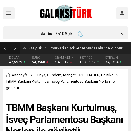
İstanbul,
25
°C
Açık
DOLAR
EURO
GRAM ALTIN
BIST 100
STERLİN
47,5929
54,9560
6.493,17
13.798,82
64,1604
Anasayfa
Dünya
,
Gündem
,
Manşet
,
ÖZEL HABER
,
Politika
TBMM Başkanı Kurtulmuş, İsveç Parlamentosu Başkanı Norlen ile
görüştü
TBMM Başkanı Kurtulmuş,
İsveç Parlamentosu Başkanı