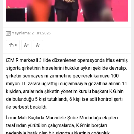
Yayınlama: 21.01.2025
A
A
+
-
0
İZMİR merkezli 3 ilde düzenlenen operasyonda iflas etmiş
sigorta şirketinin hisselerini hukuka aykırı şekilde devralıp,
şirketin sermayesini zimmetine geçirerek kamuyu 100
milyon TL zarara uğrattığı suçlamasıyla gözaltına alınan 11
kişiden, aralarında şirketin yönetim kurulu başkanı K.G.’nin
de bulunduğu 5 kişi tutuklandı, 6 kişi ise adli kontrol şartı
ile serbest bırakıldı.
İzmir Mali Suçlarla Mücadele Şube Müdürlüğü ekipleri
tarafından yürütülen çalışmalarda, K.G.’nin borçları
nedeniyle batık olan bir sigorta şirketinin çoğunluk