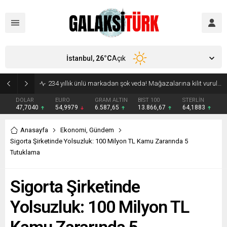
İstanbul,
26
°C
Açık
Vücudunuzu zehirliyor: Varsa çöpe atın! Yiyeni hasta ediyor
DOLAR
EURO
GRAM ALTIN
BIST 100
STERLİN
47,7040
54,9979
6.587,65
13.866,67
64,1883
Anasayfa
Ekonomi
,
Gündem
Sigorta Şirketinde Yolsuzluk: 100 Milyon TL Kamu Zararında 5
Tutuklama
Sigorta Şirketinde
Yolsuzluk: 100 Milyon TL