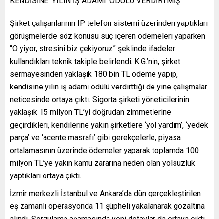
KENDİSİNE ‘YILIN İŞ ADAMI’ ÖDÜLÜ VERDİRTMİŞ
Şirket çalışanlarının IP telefon sistemi üzerinden yaptıkları
görüşmelerde söz konusu suç içeren ödemeleri yaparken
“O yiyor, stresini biz çekiyoruz” şeklinde ifadeler
kullandıkları teknik takiple belirlendi. K.G.’nin, şirket
sermayesinden yaklaşık 180 bin TL ödeme yapıp,
kendisine yılın iş adamı ödülü verdirttiği de yine çalışmalar
neticesinde ortaya çıktı. Sigorta şirketi yöneticilerinin
yaklaşık 15 milyon TL’yi doğrudan zimmetlerine
geçirdikleri, kendilerine yakın şirketlere ‘yol yardım’, ‘yedek
parça’ ve ‘acente masrafı’ gibi gerekçelerle, piyasa
ortalamasının üzerinde ödemeler yaparak toplamda 100
milyon TL’ye yakın kamu zararına neden olan yolsuzluk
yaptıkları ortaya çıktı.
İzmir merkezli İstanbul ve Ankara’da dün gerçekleştirilen
eş zamanlı operasyonda 11 şüpheli yakalanarak gözaltına
alındı. Sorgulama aşamasında yeni detaylar da ortaya çıktı.