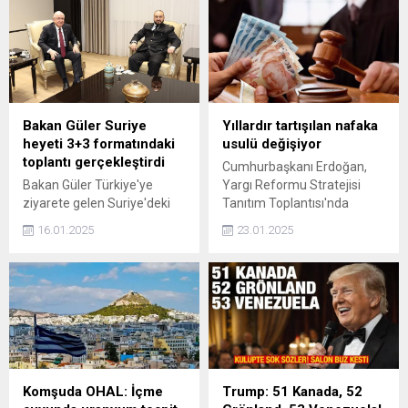
global A Listesi'nde yer
yaptı.
aldığını duyurdu. Türk
Telekom'un ödülü CDP
Türkiye 15. İklim Değişikliği
Konferansı ve Ödül
Töreni'nde takdim edildi.
Bakan Güler Suriye
Yıllardır tartışılan nafaka
heyeti 3+3 formatındaki
usulü değişiyor
toplantı gerçekleştirdi
Cumhurbaşkanı Erdoğan,
Bakan Güler Türkiye'ye
Yargı Reformu Stratejisi
ziyarete gelen Suriye'deki
Tanıtım Toplantısı'nda
yeni yönetiminin heyeti ile
açıklamalarda bulundu. 'Aile
16.01.2025
23.01.2025
görüşme gerçekleştirdi. İşte
hukukunda uygulama
o detaylar...
kaynaklı sorunlara yönelik
birçok tedbiri hayata
geçireceğiz' diyen Erdoğan
nafaka usulünün de
değiştirileceğini belirtti.
Komşuda OHAL: İçme
Trump: 51 Kanada, 52