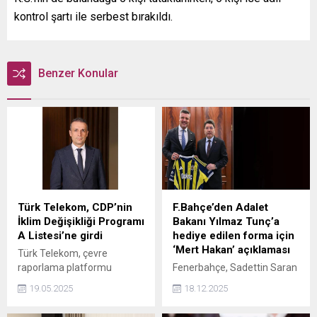
kontrol şartı ile serbest bırakıldı.
Benzer Konular
Türk Telekom, CDP’nin
F.Bahçe’den Adalet
İklim Değişikliği Programı
Bakanı Yılmaz Tunç’a
A Listesi’ne girdi
hediye edilen forma için
‘Mert Hakan’ açıklaması
Türk Telekom, çevre
raporlama platformu
Fenerbahçe, Sadettin Saran
Karbon Saydamlık
tarafından Adalet Bakanı
19.05.2025
18.12.2025
Projesi'nin (CDP) İklim
Yılmaz Tunç'a hediye edilen
Değişikliği Programı'nda
forma için bir açıklama