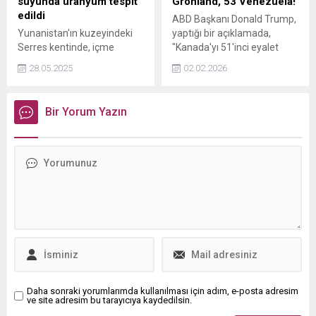
suyunda uranyum tespit
Grönland, 53 Venezuela!
edildi
ABD Başkanı Donald Trump,
Yunanistan'ın kuzeyindeki
yaptığı bir açıklamada,
Serres kentinde, içme
"Kanada'yı 51'inci eyalet
suyunda tehlikeli seviyede
yapmak istiyorum; Grönland
28.05.2025
02.02.2026
uranyum tespit edilmesi
52'inci, Venezuela'da
nedeniyle 3 yerleşim
53'üncü eyalet olabilir." dedi.
biriminde olağanüstü hal
Trump, daha sonra bu
Bir Yorum Yazın
ilan edildiği bildirildi.
sözlerinin şaka olduğunu
dile getirdi.
Daha sonraki yorumlarımda kullanılması için adım, e-posta adresim
ve site adresim bu tarayıcıya kaydedilsin.