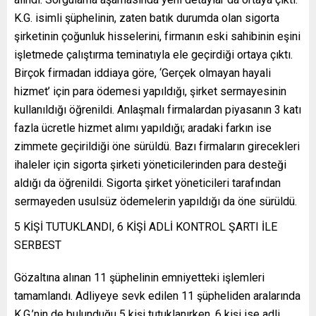
K.G. isimli şüphelinin, zaten batık durumda olan sigorta
şirketinin çoğunluk hisselerini, firmanın eski sahibinin eşini
işletmede çalıştırma teminatıyla ele geçirdiği ortaya çıktı.
Birçok firmadan iddiaya göre, ‘Gerçek olmayan hayali
hizmet’ için para ödemesi yapıldığı, şirket sermayesinin
kullanıldığı öğrenildi. Anlaşmalı firmalardan piyasanın 3 katı
fazla ücretle hizmet alımı yapıldığı; aradaki farkın ise
zimmete geçirildiği öne sürüldü. Bazı firmaların girecekleri
ihaleler için sigorta şirketi yöneticilerinden para desteği
aldığı da öğrenildi. Sigorta şirket yöneticileri tarafından
sermayeden usulsüz ödemelerin yapıldığı da öne sürüldü.
5 KİŞİ TUTUKLANDI, 6 KİŞİ ADLİ KONTROL ŞARTI İLE
SERBEST
Gözaltına alınan 11 şüphelinin emniyetteki işlemleri
tamamlandı. Adliyeye sevk edilen 11 şüpheliden aralarında
K.G.’nin de bulunduğu 5 kişi tutuklanırken, 6 kişi ise adli