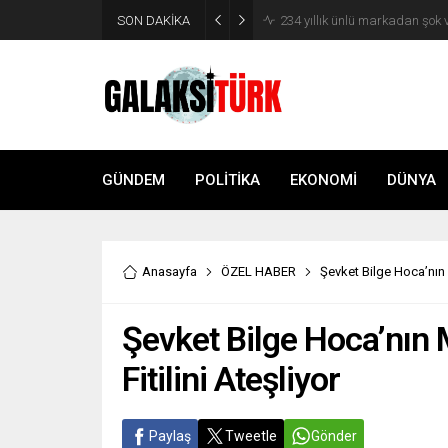
SON DAKİKA
Vücudunuzu zehirliyor: Varsa 
GÜNDEM
POLİTİKA
EKONOMİ
DÜNYA
Anasayfa
ÖZEL HABER
Şevket Bilge Hoca’nın M
Şevket Bilge Hoca’nın 
Fitilini Ateşliyor
Paylaş
Tweetle
Gönder