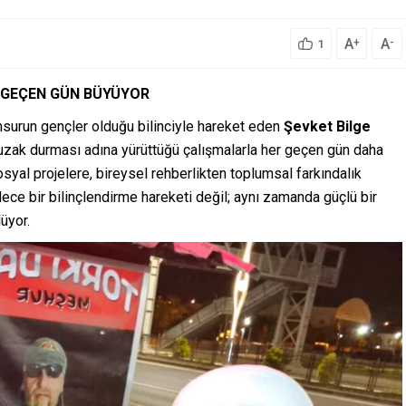
A
A
+
-
1
R GEÇEN GÜN BÜYÜYOR
nsurun gençler olduğu bilinciyle hareket eden
Şevket Bilge
n uzak durması adına yürüttüğü çalışmalarla her geçen gün daha
osyal projelere, bireysel rehberlikten toplumsal farkındalık
e bir bilinçlendirme hareketi değil; aynı zamanda güçlü bir
üyor.