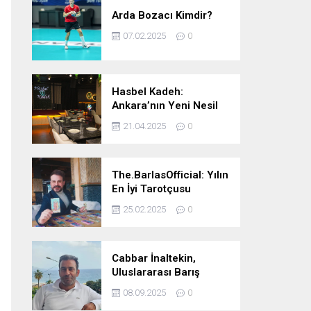
Arda Bozacı Kimdir?
07.02.2025
0
Hasbel Kadeh:
Ankara’nın Yeni Nesil
Mekanı – Meyhane &
21.04.2025
0
Pub Keyfi
The.BarlasOfficial: Yılın
En İyi Tarotçusu
Ödülüne Katılmadı!
25.02.2025
0
Cabbar İnaltekin,
Uluslararası Barış
Hareketi Silifke İlçe
08.09.2025
0
Başkanlığı’na Atandı