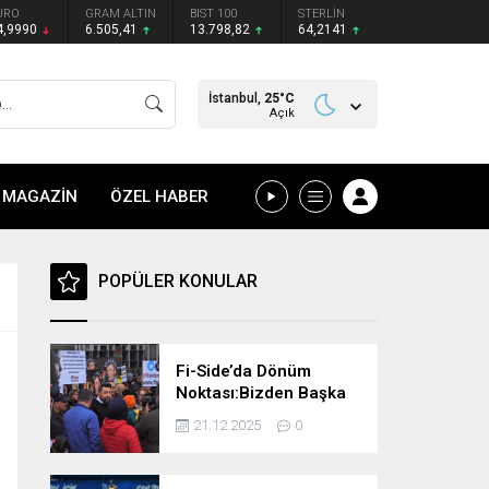
URO
GRAM ALTIN
BIST 100
STERLİN
4,9990
6.505,41
13.798,82
64,2141
İstanbul,
25
°C
Açık
MAGAZİN
ÖZEL HABER
POPÜLER KONULAR
Fi-Side’da Dönüm
Noktası:Bizden Başka
Çare Yok, Kendi
21.12.2025
0
Göbeğimizi Kendimiz
Keseceğiz