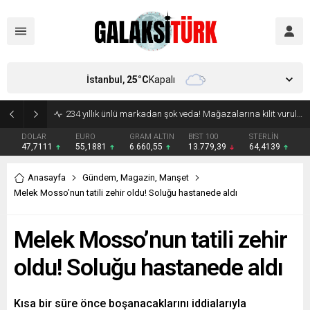
İstanbul,
25
°C
Kapalı
DOLAR
EURO
GRAM ALTIN
BIST 100
STERLİN
47,7111
55,1881
6.660,55
13.779,39
64,4139
Anasayfa
Gündem
,
Magazin
,
Manşet
Melek Mosso’nun tatili zehir oldu! Soluğu hastanede aldı
Melek Mosso’nun tatili zehir
oldu! Soluğu hastanede aldı
Kısa bir süre önce boşanacaklarını iddialarıyla