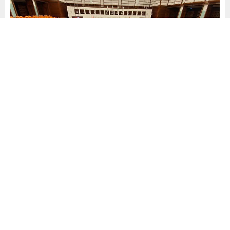
Yayınlama: 11.03.2025
A
A
+
-
0
9 milletvekilinin yasama dokunulmazlığını kaldırılması için
hazırlanan 13 dosya, TBMM’ye ulaştı. Bağımsız Edirne
Milletvekili Ediz Ün, CHP İzmir Milletvekili Ahmet Tuncay
Özkan, DEM Parti Diyarbakır Milletvekili Halide Türkoğlu,