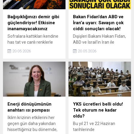
ve taktik balistik füzelere
kadar geniş bir tehdit
yelpazesine karşı etkili
Bağışıklığınızı demir gibi
Bakan Fidan’dan ABD ve
koruma sağlıyor.
güçlendiriyor! Etkisine
İran’a uyarı: Savaşın çok
inanamayacaksınız
ciddi sonuçları olacak!
Sofralara kattıkları kendine
Dışişleri Bakanı Hakan Fidan,
has tat ve canlı renklerle
ABD ve İsrail'in İran ile
dikkat çeken baharatlar,
savaşı hakkında "Savaşın
20.05.2026
20.05.2026
lezzet artırıcı olmasının yanı
yeniden başlamasının
sıra aynı etkili bir sağlık
küresel düzeyde çok ciddi
kaynağıdır. Gabriela Gardner,
ekonomik ve siyasi sonuçları
birçok baharatın güçlü
olacaktır." dedi.
antioksidan içeriği
sayesinde bağışıklık
sistemini desteklediğini ve
vücudu hastalıklara karşı
korumada önemli rol
Enerji dönüşümünün
YKS ücretleri belli oldu!
oynadığını ifade ediyor.
anahtarı ısı pompası
Tek oturum ne kadar
oldu?
İklim krizinin etkilerini her
geçen gün daha yakından
Bu yıl 21 ve 22 Haziran
hissettiğimiz bu dönemde,
tarihlerinde