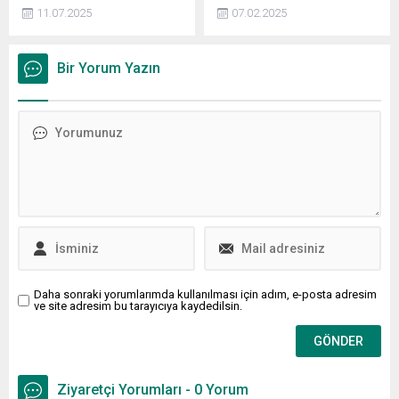
enerji verimliliği ve karbon
gerçekleştirilecek YKS için
11.07.2025
07.02.2025
salımının azaltılması,
adayların ödeyeceği ücretler
küresel ekonomilerin ve tüm
açıklandı. ÖSYM tarafından
sektörlerin ortak öncelikleri
yayınlanan başvuru
Bir Yorum Yazın
arasında yer alıyor.
kılavuzuna göre tek oturum
için sınav ücreti 450 TL, 3
oturum için ise 1.350 TL
oldu.
Daha sonraki yorumlarımda kullanılması için adım, e-posta adresim
ve site adresim bu tarayıcıya kaydedilsin.
Ziyaretçi Yorumları - 0 Yorum