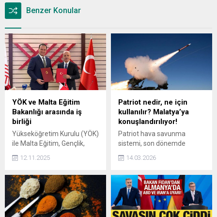
Benzer Konular
YÖK ve Malta Eğitim
Patriot nedir, ne için
Bakanlığı arasında iş
kullanılır? Malatya’ya
birliği
konuşlandırılıyor!
Yükseköğretim Kurulu (YÖK)
Patriot hava savunma
ile Malta Eğitim, Gençlik,
sistemi, son dönemde
Spor, Araştırma ve
askeri teknolojiler arasında
12.11.2025
14.03.2026
İnovasyon Bakanlığı
en çok gündeme gelen
arasında yükseköğretim
sistemlerden biri haline
alanında mutabakat
geldi. Uzun menzilli hava ve
muhtırası imzalandı.
füze savunması konusunda
öne çıkan sistem,
uçaklardan seyir füzelerine