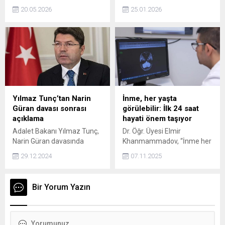
MÜCADELESİ HER GEÇEN
öncesinde Edson Alvarez’in
20.05.2026
25.01.2026
GÜN BÜYÜYOR Toplumun
kadroda yer almayacağını
geleceğini şekillendiren en
açıkladı.
önemli unsurun gençler
olduğu bilinciyle hareket
eden Şevket Bilge Hoca,
özellikle gençlerin kötü
alışkanlıklardan uzak
durması adına yürüttüğü
çalışmalarla her geçen gün
Yılmaz Tunç’tan Narin
İnme, her yaşta
daha geniş kitlelerin takdirini
Güran davası sonrası
görülebilir: İlk 24 saat
kazanıyor. Eğitimden sosyal
açıklama
hayati önem taşıyor
projelere, bireysel
Adalet Bakanı Yılmaz Tunç,
Dr. Öğr. Üyesi Elmir
rehberlikten toplumsal
Narin Güran davasında
Khanmammadov, “İnme her
farkındalık kampanyalarına
kararın açıklanmasının
ne kadar ileri yaş hastalığı
kadar uzanan bu...
29.12.2024
07.11.2025
ardından açıklamalarda
olarak bilinse de artık
bulundu. Tunç, Hukukun
gençlerde de sık görülüyor.
üstünlüğü ve yargı
Erken müdahale, hastanın
Bir Yorum Yazın
bağımsızlığı ilkeleri
hayatını kurtarabilir” dedi.
doğrultusunda
gecikmeksizin verilen
kararın milletimizin