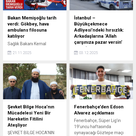
Bakan Memişoğlu tarih
İstanbul –
verdi: Gökbey, hava
Büyükçekmece
ambulans filosuna
Adliyesi’ndeki hırsızlık:
katılıyor
Arkadaşlarına ‘Allah
çarşınıza pazar versin’
Sağlık Bakanı Kemal
mesajı atmış
Memişoğlu, "2026 yıl sonu
21.11.2025
03.12.2025
itibarıyla, yerli ve millî
İstanbul - Büyükçekmece
Gökbey helikopter
Adliyesi'ndeki hırsızlık:
ambulanslarımız da görev
Arkadaşlarına 'Allah
başında olacak" dedi.
çarşınıza pazar versin'
mesajı atmış
Şevket Bilge Hoca’nın
Fenerbahçe’den Edson
Mücadelesi Yeni Bir
Alvarez açıklaması
Hareketin Fitilini
Fenerbahçe, Süper Lig’in
Ateşliyor
19’uncu haftasında
ŞEVKET BİLGE HOCA’NIN
oynayacağı Göztepe maçı