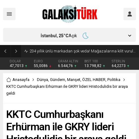
İstanbul,
25
°C
Açık
234 yıllık ünlü markadan şok veda! Mağazalarına kilit vuruluyor
DOLAR
EURO
GRAM ALTIN
BIST 100
STERLİN
47,7013
55,0086
6.544,76
13.798,82
64,2273
Anasayfa
Dünya
,
Gündem
,
Manşet
,
ÖZEL HABER
,
Politika
KKTC Cumhurbaşkanı Erhürman ile GKRY lideri Hristodulidis bir araya
geldi
KKTC Cumhurbaşkanı
Erhürman ile GKRY lideri