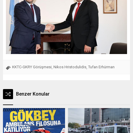
KKTC-GKRY Görüşmesi
Nikos Hristodulidis
Tufan Erhürman
,
,
Benzer Konular