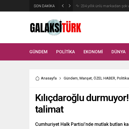
SON DAKİKA
Vücudunuzu zehirliyor: Varsa 
GÜNDEM
POLİTİKA
EKONOMİ
DÜNYA
Anasayfa
Gündem
,
Manşet
,
ÖZEL HABER
,
Politika
Kılıçdaroğlu durmuyor! 
talimat
Cumhuriyet Halk Partisi’nde mutlak butlan k