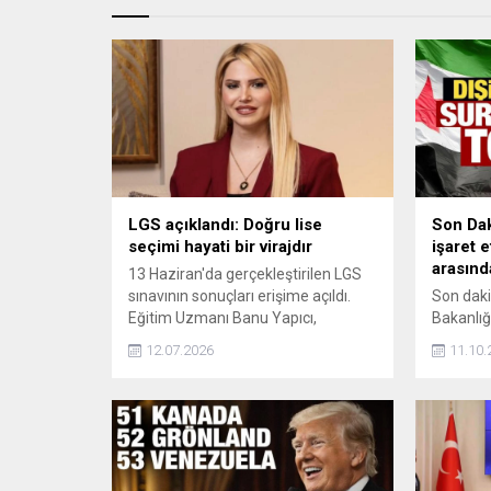
LGS açıklandı: Doğru lise
Son Dak
seçimi hayati bir virajdır
işaret e
arasınd
13 Haziran'da gerçekleştirilen LGS
sınavının sonuçları erişime açıldı.
Son dakik
Eğitim Uzmanı Banu Yapıcı,
Bakanlığı
sonuçların çocukların hayatında
İşbirliği
12.07.2026
11.10.
önemli bir aşama olduğunu
Ankara'd
belirterek velilere kritik uyarılarda
bulundu.