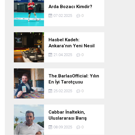
Arda Bozacı Kimdir?
07.02.2025
0
Hasbel Kadeh:
Ankara’nın Yeni Nesil
Mekanı – Meyhane &
21.04.2025
0
Pub Keyfi
The.BarlasOfficial: Yılın
En İyi Tarotçusu
Ödülüne Katılmadı!
25.02.2025
0
Cabbar İnaltekin,
Uluslararası Barış
Hareketi Silifke İlçe
08.09.2025
0
Başkanlığı’na Atandı