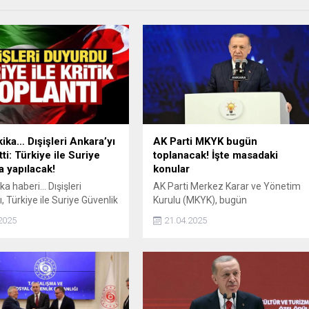
ika… Dışişleri Ankara’yı
AK Parti MKYK bugün
tti: Türkiye ile Suriye
toplanacak! İşte masadaki
a yapılacak!
konular
a haberi... Dışişleri
AK Parti Merkez Karar ve Yönetim
, Türkiye ile Suriye Güvenlik
Kurulu (MKYK), bugün
 Toplantısı'nın yarın
Cumhurbaşkanı Erdoğan
2025
21.04.2025
a yapılacağını açıkladı.
başkanlığında toplanacak.
Toplantının ana gündem maddesi
"Terörsüz Türkiye" olacak.