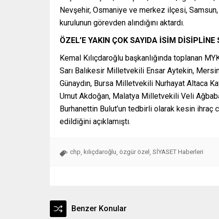
Nevşehir, Osmaniye ve merkez ilçesi, Samsun, Siv
kurulunun görevden alındığını aktardı.
ÖZEL’E YAKIN ÇOK SAYIDA İSİM DİSİPLİNE
Kemal Kılıçdaroğlu başkanlığında toplanan MY
Sarı Balıkesir Milletvekili Ensar Aytekin, Mersin
Günaydın, Bursa Milletvekili Nurhayat Altaca Kay
Umut Akdoğan, Malatya Milletvekili Veli Ağbaba,
Burhanettin Bulut’un tedbirli olarak kesin ihra
edildiğini açıklamıştı.
chp
kılıçdaroğlu
özgür özel
SİYASET Haberleri
,
,
,
Benzer Konular