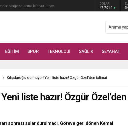
DOLAR
E
çöpe atın! Yiyeni hasta ediyor
47,7014
5
EĞİTİM
SPOR
TEKNOLOJİ
SAĞLIK
SEYAHAT
Kılıçdaroğlu durmuyor! Yeni liste hazır! Özgür Özel’den talimat
Yeni liste hazır! Özgür Özel’den
ararı sonrası sular durulmadı. Göreve geri dönen Kemal