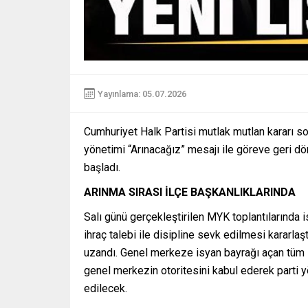
Yayınlama: 05.07.2026
Cumhuriyet Halk Partisi mutlak mutlan kararı s
yönetimi “Arınacağız” mesajı ile göreve geri dö
başladı.
ARINMA SIRASI İLÇE BAŞKANLIKLARINDA
Salı günü gerçekleştirilen MYK toplantılarında i
ihraç talebi ile disipline sevk edilmesi kararlaş
uzandı. Genel merkeze isyan bayrağı açan tüm i
genel merkezin otoritesini kabul ederek parti y
edilecek.