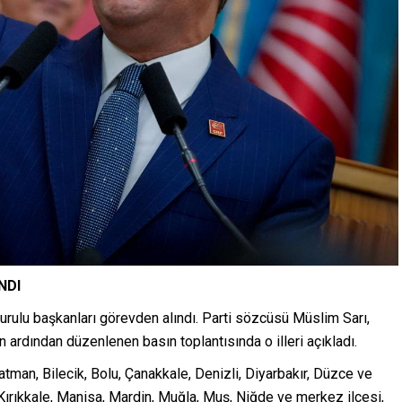
NDI
kurulu başkanları görevden alındı. Parti sözcüsü Müslim Sarı,
ardından düzenlenen basın toplantısında o illeri açıkladı.
atman, Bilecik, Bolu, Çanakkale, Denizli, Diyarbakır, Düzce ve
, Kırıkkale, Manisa, Mardin, Muğla, Muş, Niğde ve merkez ilçesi,