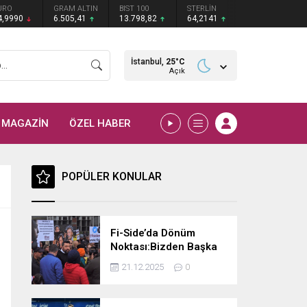
URO
GRAM ALTIN
BIST 100
STERLİN
4,9990
6.505,41
13.798,82
64,2141
İstanbul,
25
°C
Açık
MAGAZİN
ÖZEL HABER
POPÜLER KONULAR
Fi-Side’da Dönüm
Noktası:Bizden Başka
Çare Yok, Kendi
21.12.2025
0
Göbeğimizi Kendimiz
Keseceğiz