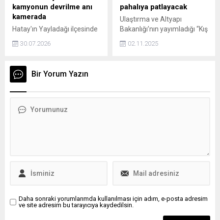
konulacak ve trafikte araç
kamyonun devrilme anı
pahalıya patlayacak
kullanması yasaklanacak.
kamerada
Ulaştırma ve Altyapı
Hatay'ın Yayladağı ilçesinde
Bakanlığı’nın yayımladığı “Kış
inşaat malzemesi yüklü
Lastiği Kullanma
30.07.2026
02.11.2025
kamyonun devrilme anı
Zorunluluğu Tebliği”
güvenlik kamerasına
kapsamında, ticari araçlarda
yansıdı.
kış lastiği uygulaması 15
Bir Yorum Yazın
Kasım tarihinde başlıyor.
Buna göre, yük ve yolcu
taşımacılığı yapan araçların
15 Kasım–15 Nisan tarihleri
arasında kış lastiği takmaları
şart olacak.
Daha sonraki yorumlarımda kullanılması için adım, e-posta adresim
ve site adresim bu tarayıcıya kaydedilsin.