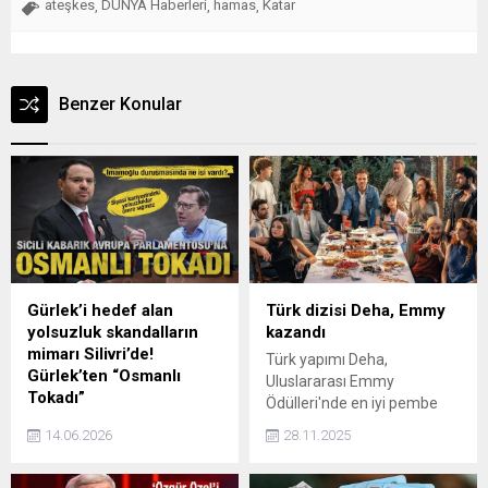
ateşkes
DÜNYA Haberleri
hamas
Katar
,
,
,
Benzer Konular
Gürlek’i hedef alan
Türk dizisi Deha, Emmy
yolsuzluk skandalların
kazandı
mimarı Silivri’de!
Türk yapımı Deha,
Gürlek’ten “Osmanlı
Uluslararası Emmy
Tokadı”
Ödülleri'nde en iyi pembe
Kendi ülkesinde usulsüz
dizi (Telenovela)
14.06.2026
28.11.2025
bağış, etik ihlal, lüks
kategorisinde ödüle layık
harcama ve ihmallerle
görüldü.