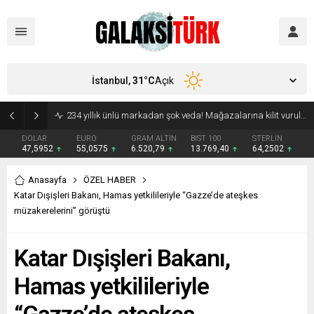
İstanbul,
31
°C
Açık
Vücudunuzu zehirliyor: Varsa çöpe atın! Yiyeni hasta ediyor
DOLAR
EURO
GRAM ALTIN
BIST 100
STERLİN
47,5952
55,0575
6.520,79
13.769,40
64,2502
Anasayfa
ÖZEL HABER
Katar Dışişleri Bakanı, Hamas yetkilileriyle “Gazze’de ateşkes
müzakerelerini” görüştü
Katar Dışişleri Bakanı,
Hamas yetkilileriyle