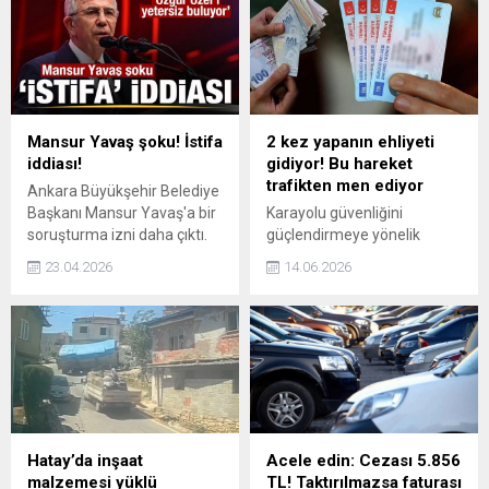
gündeme gelen Sloven
siyasetçi Vladimir Prebilic,
Türkiye tarihinin en büyük
yolsuzluk davalarından biri
olarak gösterilen İmamoğlu
davasını Silivri'de izledi.
Mansur Yavaş şoku! İstifa
2 kez yapanın ehliyeti
iddiası!
gidiyor! Bu hareket
trafikten men ediyor
Ankara Büyükşehir Belediye
Başkanı Mansur Yavaş'a bir
Karayolu güvenliğini
soruşturma izni daha çıktı.
güçlendirmeye yönelik
Mansur Yavaş'ın
hayata geçirilen yeni
23.04.2026
14.06.2026
gündeminde istifanın
denetim uygulaması
olduğunu iddia edildi.
kapsamında, araç
kullanırken cep telefonu
kullandığı tespit edilen
sürücülere öncelikle idari
para cezası kesilecek. Aynı
kural ihlalinin bir yıl içerisinde
yeniden gerçekleşmesi
halinde ise sürücünün
Hatay’da inşaat
Acele edin: Cezası 5.856
ehliyetine geçici olarak el
malzemesi yüklü
TL! Taktırılmazsa faturası