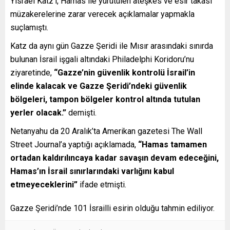
Yisrael Katz’ı, Hamas ile yürütülen ateşkes ve esir takası
müzakerelerine zarar verecek açıklamalar yapmakla
suçlamıştı.
Katz da aynı gün Gazze Şeridi ile Mısır arasındaki sınırda
bulunan İsrail işgali altındaki Philadelphi Koridoru’nu
ziyaretinde,
“Gazze’nin güvenlik kontrolü İsrail’in
elinde kalacak ve Gazze Şeridi’ndeki güvenlik
bölgeleri, tampon bölgeler kontrol altında tutulan
yerler olacak.”
demişti.
Netanyahu da 20 Aralık’ta Amerikan gazetesi The Wall
Street Journal’a yaptığı açıklamada,
“Hamas tamamen
ortadan kaldırılıncaya kadar savaşın devam edeceğini,
Hamas’ın İsrail sınırlarındaki varlığını kabul
etmeyeceklerini”
ifade etmişti.
Gazze Şeridi’nde 101 İsrailli esirin olduğu tahmin ediliyor.