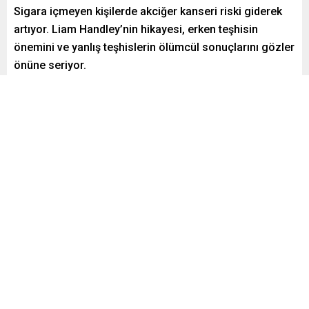
Sigara içmeyen kişilerde akciğer kanseri riski giderek
artıyor. Liam Handley’nin hikayesi, erken teşhisin
önemini ve yanlış teşhislerin ölümcül sonuçlarını gözler
önüne seriyor.
Paylaş
Tweetle
Gönder
Yayınlama: 29.12.2024