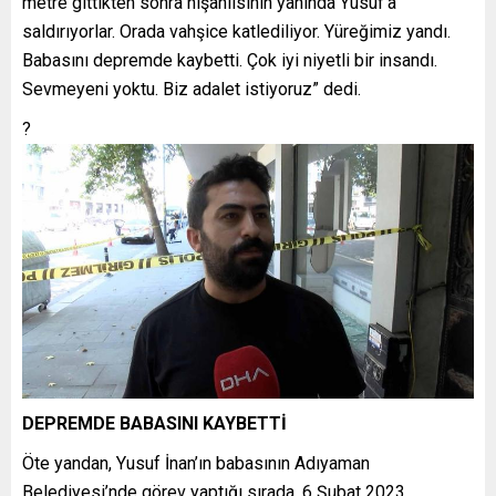
metre gittikten sonra nişanlısının yanında Yusuf’a
saldırıyorlar. Orada vahşice katlediliyor. Yüreğimiz yandı.
Babasını depremde kaybetti. Çok iyi niyetli bir insandı.
Sevmeyeni yoktu. Biz adalet istiyoruz” dedi.
?
DEPREMDE BABASINI KAYBETTİ
Öte yandan, Yusuf İnan’ın babasının Adıyaman
Belediyesi’nde görev yaptığı sırada, 6 Şubat 2023