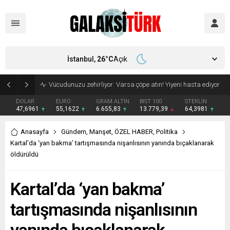
İstanbul,
26
°C
Açık
Vücudunuzu zehirliyor: Varsa çöpe atın! Yiyeni hasta ediyor
DOLAR
EURO
GRAM ALTIN
BIST 100
STERLİN
47,6961
55,1622
6.655,83
13.779,39
64,3981
Anasayfa
Gündem
,
Manşet
,
ÖZEL HABER
,
Politika
Kartal’da ‘yan bakma’ tartışmasında nişanlısının yanında bıçaklanarak
öldürüldü
Kartal’da ‘yan bakma’
tartışmasında nişanlısının