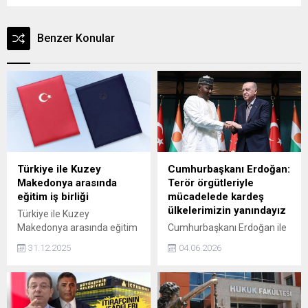
Benzer Konular
Türkiye ile Kuzey
Cumhurbaşkanı Erdoğan:
Makedonya arasında
Terör örgütleriyle
eğitim iş birliği
mücadelede kardeş
ülkelerimizin yanındayız
Türkiye ile Kuzey
Makedonya arasında eğitim
Cumhurbaşkanı Erdoğan ile
alanında iş birliği anlaşması,
Nijer Cumhurbaşkanı
31.12.2025
04.06.2026
Milli Eğitim Bakanı Yusuf
Tchiani, ikili ve heyetler arası
Tekin ile Kuzey Makedonya
görüşmenin ardından
Eğitim ve Bilim Bakanı
anlaşmaların imza töreni ile
Vesna Janevska tarafından
ortak basın toplantısı