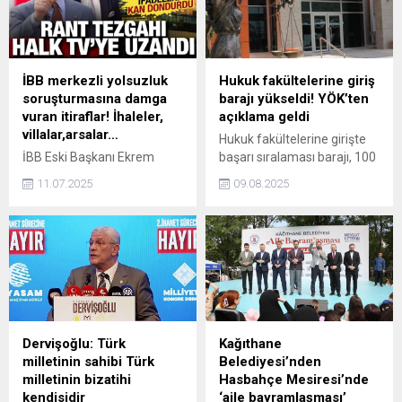
imzalandı.
düzenledi.
İBB merkezli yolsuzluk
Hukuk fakültelerine giriş
soruşturmasına damga
barajı yükseldi! YÖK’ten
vuran itiraflar! İhaleler,
açıklama geldi
villalar,arsalar…
Hukuk fakültelerine girişte
İBB Eski Başkanı Ekrem
başarı sıralaması barajı, 100
İmamoğlu'nun yolsuzluk
binden 125 bine yükseldi.
11.07.2025
09.08.2025
soruşturması kapsamında
YÖK'ten tercihlerini yapan
tutuklanmasının ardından
öğrencilere ilişkin açıklama
şüpheliler etkin pişmanlık
geldi.
yasasından faydalanarak
İBB'deki yolsuzlukları itiraf
etmeye başladı.
Dervişoğlu: Türk
Kağıthane
milletinin sahibi Türk
Belediyesi’nden
milletinin bizatihi
Hasbahçe Mesiresi’nde
kendisidir
‘aile bayramlaşması’