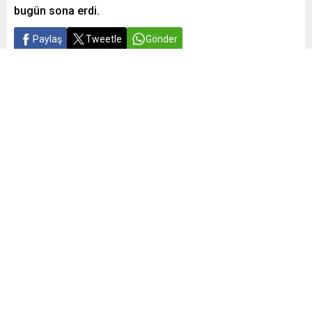
bugün sona erdi.
Paylaş
Tweetle
Gönder
Yayınlama: 29.06.2026
A
A
+
-
0
Dünyanın farklı ülkelerinden eğitim, teknoloji ve yapay