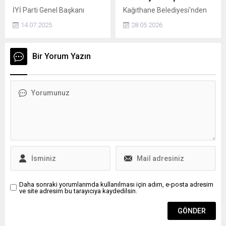
İYİ Parti Genel Başkanı
Kağıthane Belediyesi'nden
Müsavat Dervişoğlu, Türk
Hasbahçe Mesiresi'nde 'aile
14.07.2025
28.05.2026
milletinin sahibi Türk
bayramlaşması'
milletinin bizatihi kendisidir.
Türk milleti kendi geleceğini
Bir Yorum Yazın
kimsenin kibirle kurulmuş
stratejilerine teslim
etmeyecektir dedi.
Daha sonraki yorumlarımda kullanılması için adım, e-posta adresim
ve site adresim bu tarayıcıya kaydedilsin.