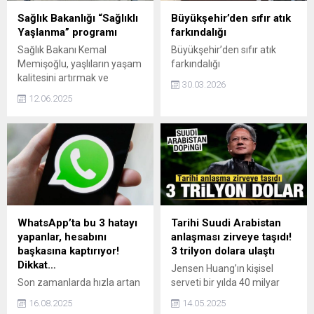
Sağlık Bakanlığı “Sağlıklı
Büyükşehir’den sıfır atık
Yaşlanma” programı
farkındalığı
Sağlık Bakanı Kemal
Büyükşehir’den sıfır atık
Memişoğlu, yaşlıların yaşam
farkındalığı
kalitesini artırmak ve
30.03.2026
yaşlanırken sağlıklı
12.06.2025
kalabilmelerini desteklemek
amacıyla "Sağlıklı
Yaşlanma" programını
hayata geçireceklerini
duyurdu.
WhatsApp’ta bu 3 hatayı
Tarihi Suudi Arabistan
yapanlar, hesabını
anlaşması zirveye taşıdı!
başkasına kaptırıyor!
3 trilyon dolara ulaştı
Dikkat…
Jensen Huang’ın kişisel
Son zamanlarda hızla artan
serveti bir yılda 40 milyar
hesap çalma vakaları
dolar artarak 120 milyar
16.08.2025
14.05.2025
sonrası uzmanlar önemli
dolara ulaştı. Nvidia hisseleri