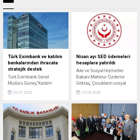
Türk Eximbank ve katılım
Nisan ayı SED ödemeleri
bankalarından ihracata
hesaplara yatırıldı
stratejik destek
Aile ve Sosyal Hizmetler
Türk Eximbank Genel
Bakanı Mahinur Özdemir
Müdürü Güney,"Katılım
Göktaş, Çocukların sosyal
Bankaları Aracılığıyla İhracat
açıdan desteklenmesi ve
25.07.2025
15.04.2026
Destek Finansmanı
eğitimde fırsat eşitliğinin
Programı'nın katılım finans
sağlanması için nisan ayına
ilkelerine uygun yapısıyla,
ilişkin 1 milyar 827 milyon
Türkiye'nin ihracat merkezli
lira tutarındaki Sosyal ve
kalkınma hedeflerine güçlü
Ekonomik Destek (SED)
katkı sağlayacağına
ödemesini hesaplara
inanıyoruz."dedi.
yatırdık dedi.