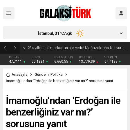
İstanbul,
31
°C
Açık
Vücudunuzu zehirliyor: Varsa çöpe atın! Yiyeni hasta ediyor
DOLAR
EURO
GRAM ALTIN
BIST 100
STERLİN
47,7111
55,1881
6.660,55
13.779,39
64,4139
Anasayfa
Gündem
,
Politika
İmamoğlu’ndan ‘Erdoğan ile benzerliğiniz var mı?’ sorusuna yanıt
İmamoğlu’ndan ‘Erdoğan ile
benzerliğiniz var mı?’
sorusuna yanıt