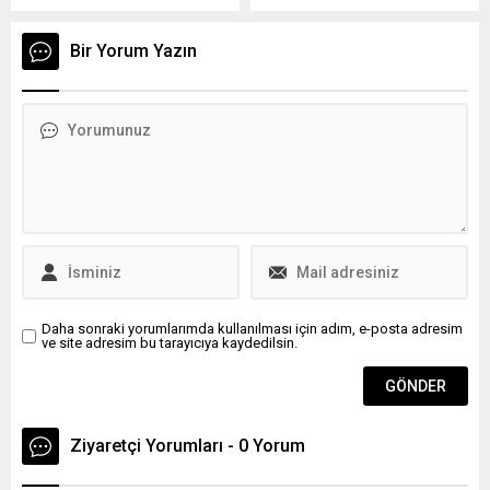
uyarılarda bulunuyor. Belirli
Suudi Arabistan’la yapılan
güvenlik kurallarına dikkat
çip anlaşması sonrası yüzde
Bir Yorum Yazın
etmeyen WhatsApp
5,6 yükseldi.
kullanıcıları, hesaplarını siber
dolandırıcılara kaptırma
riskiyle karşı karşıya.
Özellikle bu 3 kuralı ihlal
edenler, büyük tehlike
altında!
Daha sonraki yorumlarımda kullanılması için adım, e-posta adresim
ve site adresim bu tarayıcıya kaydedilsin.
Ziyaretçi Yorumları - 0 Yorum