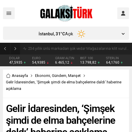
İstanbul,
31
°C
Açık
Vücudunuzu zehirliyor: Varsa çöpe atın! Yiyeni hasta ediyor
DOLAR
EURO
GRAM ALTIN
BIST 100
STERLİN
47,5935
54,9385
6.465,12
13.798,82
64,1760
Anasayfa
Ekonomi
,
Gündem
,
Manşet
Gelir İdaresinden, ‘Şimşek şimdi de elma bahçelerine daldı’ haberine
açıklama
Gelir İdaresinden, ‘Şimşek
şimdi de elma bahçelerine