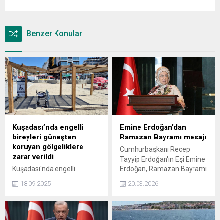
Benzer Konular
Kuşadası’nda engelli
Emine Erdoğan’dan
bireyleri güneşten
Ramazan Bayramı mesajı
koruyan gölgeliklere
Cumhurbaşkanı Recep
zarar verildi
Tayyip Erdoğan'ın Eşi Emine
Kuşadası'nda engelli
Erdoğan, Ramazan Bayramı
bireyleri güneşten koruyan
mesajında, “Ramazan ayının
18.09.2025
20.03.2026
gölgeliklere zarar verildi
bereketiyle arınan
gönüllerin, bu bayramda
sevgiyle çoğalmasını,
paylaştıkça büyüyen iyiliğin