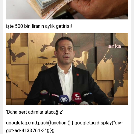
İşte 500 bin liranın aylık getirisi!
‘Daha sert adımlar atacağız’
googletag.cmd.push(function () { googletag.display(“div-
gpt-ad-4133761-3”); });