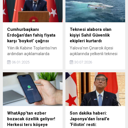
her haneye huzur, her kalbe
sükunet getirmesini
diliyorum.” İfadeerini
kullandı.
Cumhurbaşkanı
Teknesi alabora olan
Erdoğan’dan fahiş fiyata
kişiyi Sahil Güvenlik
karşı ‘boykot’ çağrısı
ekipleri kurtardı
Yılın ilk Kabine Toplantısı'nın
Yalova’nın Çınarcık ilçesi
ardından açıklamalarda
açıklarında yelkenli teknesi
bulunan Cumhurbaşkanı
alabora olan B.H.Ü. (70)
06.01.2025
30.07.2026
Recep Tayyip Erdoğan,
Sahil Güvenlik ekipleri
"Hayat pahalılığıyla
tarafından kurtarıldı.
mücadeleye
Kurtarılma anları kameraya
vatandaşlarımızın da katkı
yansıdı.
vermesi gerekiyor. Bunun da
yolu fahiş fiyat satanları
boykot etmekten geçiyor."
dedi.
WhatApp’tan ezber
Son dakika haberi:
bozacak özellik geliyor!
Japonya’dan İsrail’e
Herkesi ters köşeye
‘Filistin’ resti: