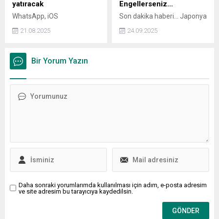
yatıracak
Engellerseniz…
WhatsApp, iOS
Son dakika haberi... Japonya
kullanıcılarına yönelik
Başbakanı İşiba Şigeru,
21.08.2025
24.09.2025
geliştirdiği yeni yapay zeka
İsrail'in iki devletli çözümü
destekli mesaj yazma
engelleyecek adımlarını
özelliğiyle iletişimi
sürdürmesi halinde ülkesinin
Bir Yorum Yazın
hızlandırmayı hedefliyor.
Filistin Devleti'ni
Ancak, bu yenilik şu an için
tanıyabileceğini söyledi.
henüz Türkiye’de aktif değil.
Daha sonraki yorumlarımda kullanılması için adım, e-posta adresim
ve site adresim bu tarayıcıya kaydedilsin.