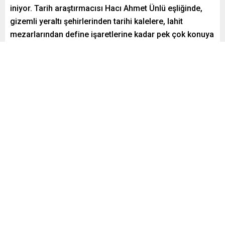
iniyor. Tarih araştırmacısı Hacı Ahmet Ünlü eşliğinde,
gizemli yeraltı şehirlerinden tarihi kalelere, lahit
mezarlarından define işaretlerine kadar pek çok konuya
değinen belgesel, izleyicilere unutulmaz bir deneyim
sunuyor.
Paylaş
Tweetle
Gönder