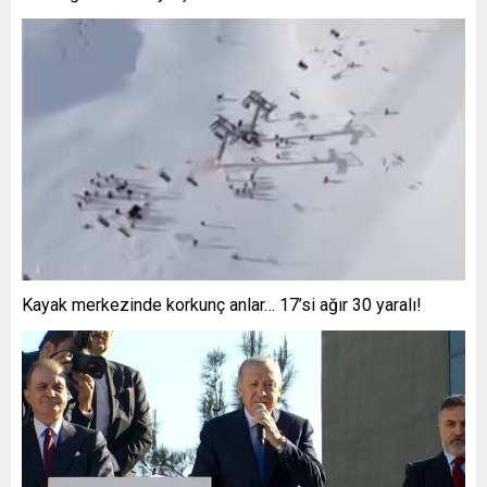
Kayak merkezinde korkunç anlar… 17’si ağır 30 yaralı!