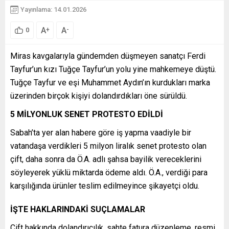
Yayınlama: 14.01.2026
A
A
+
-
0
Miras kavgalarıyla gündemden düşmeyen sanatçı Ferdi
Tayfur’un kızı Tuğçe Tayfur’un yolu yine mahkemeye düştü.
Tuğçe Tayfur ve eşi Muhammet Aydın’ın kurdukları marka
üzerinden birçok kişiyi dolandırdıkları öne sürüldü.
5 MİLYONLUK SENET PROTESTO EDİLDİ
Sabah’ta yer alan habere göre iş yapma vaadiyle bir
vatandaşa verdikleri 5 milyon liralık senet protesto olan
çift, daha sonra da Ö.A. adlı şahsa bayilik vereceklerini
söyleyerek yüklü miktarda ödeme aldı. Ö.A., verdiği para
karşılığında ürünler teslim edilmeyince şikayetçi oldu.
İŞTE HAKLARINDAKİ SUÇLAMALAR
Çift hakkında dolandırıcılık, sahte fatura düzenleme, resmi