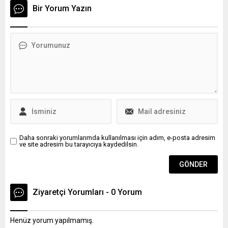
başlangıç Terörsüz
renkli dünyasını eğlenceli bir
Bir Yorum Yazın
Türkiye'dir" dedi.
dille ekrana taşıyan
"Rafıklar", Kanal 7
izleyicisiyle buluşacak.
Daha sonraki yorumlarımda kullanılması için adım, e-posta adresim
ve site adresim bu tarayıcıya kaydedilsin.
Ziyaretçi Yorumları - 0 Yorum
Henüz yorum yapılmamış.