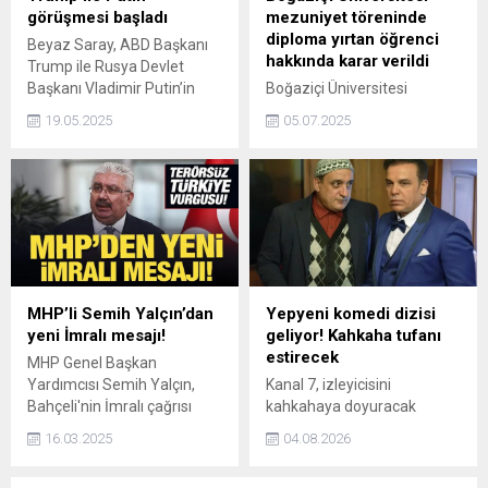
görüşmesi başladı
mezuniyet töreninde
diploma yırtan öğrenci
Beyaz Saray, ABD Başkanı
hakkında karar verildi
Trump ile Rusya Devlet
Başkanı Vladimir Putin’in
Boğaziçi Üniversitesi
telefon görüşmesinin
mezuniyet töreninde
19.05.2025
05.07.2025
başladığını duyurdu.
diplomasını yırtan ve "halkı
kin ve düşmanlığa tahrik
veya aşağılama" ve "Türk
milletini, Cumhuriyeti,
devletin kurum ve
kuruluşlarını aşağılama"
suçundan gözaltına alınan
öğrenci serbest bırakıldı.
MHP’li Semih Yalçın’dan
Yepyeni komedi dizisi
yeni İmralı mesajı!
geliyor! Kahkaha tufanı
estirecek
MHP Genel Başkan
Yardımcısı Semih Yalçın,
Kanal 7, izleyicisini
Bahçeli'nin İmralı çağrısı
kahkahaya doyuracak
hakkında, "Liderimiz Devlet
yepyeni bir komedi dizisini
16.03.2025
04.08.2026
Bahçeli'nin çağrısı, bir siyasi
ekranlara getiriyor.
proje değildir. Bu geleneğin
Organizasyon sektörünün