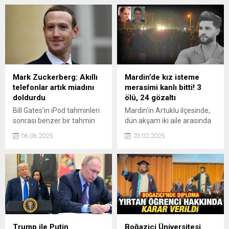
Mark Zuckerberg: Akıllı
Mardin’de kız isteme
telefonlar artık miadını
merasimi kanlı bitti! 3
doldurdu
ölü, 24 gözaltı
Bill Gates’in iPod tahminleri
Mardin'in Artuklu ilçesinde,
sonrası benzer bir tahmin
dün akşam iki aile arasında
de Mark Zuckerberg’ten
‘kız isteme’ meselesi
06.06.2025
23.02.2025
geldi: Akıllı telefonların sonu
nedeniyle çıkan silahlı
geliyor!
kavgada hayatını kaybeden
Abdulbaki Öncel (49) ile oğlu
Özcan (23) ve yeğeni
Abdulkadir Öncel (43),
toprağa verildi. Olaya ilişkin
başlatılan soruşturma
kapsamında 24 kişi
gözaltına alındı.
Trump ile Putin
Boğaziçi Üniversitesi