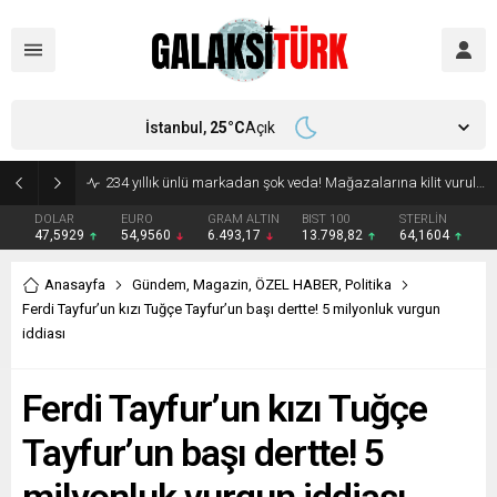
İstanbul,
25
°C
Açık
234 yıllık ünlü markadan şok veda! Mağazalarına kilit vuruluyor
DOLAR
EURO
GRAM ALTIN
BIST 100
STERLİN
47,5929
54,9560
6.493,17
13.798,82
64,1604
Anasayfa
Gündem
,
Magazin
,
ÖZEL HABER
,
Politika
Ferdi Tayfur’un kızı Tuğçe Tayfur’un başı dertte! 5 milyonluk vurgun
iddiası
Ferdi Tayfur’un kızı Tuğçe
Tayfur’un başı dertte! 5