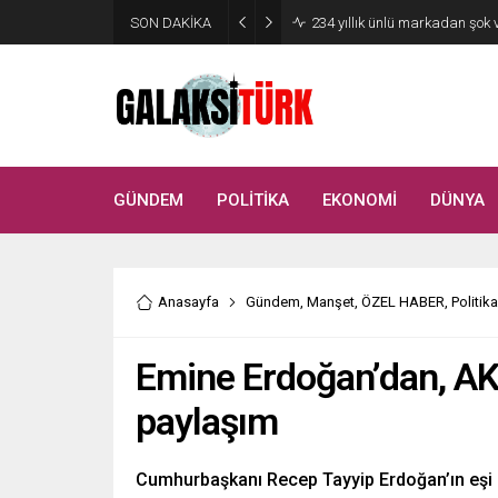
SON DAKİKA
234 yıllık ünlü markadan şok 
GÜNDEM
POLİTİKA
EKONOMİ
DÜNYA
Anasayfa
Gündem
,
Manşet
,
ÖZEL HABER
,
Politika
Emine Erdoğan’dan, AK P
paylaşım
Cumhurbaşkanı Recep Tayyip Erdoğan’ın eşi E