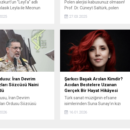
zkurt'un "Leyl'a" adlı
Polen alerjisi kabusunuz olmasın!
klasik Leyla ile Mecnun
Prof. Dr. Cüneyt Saltürk, polen
ni modern bir perspektifle
alerjisine karşı kritik uyarılarda
2025
27.03.2025
 yorumlayan ve dünya
bulundu! Hapşırık, burun akıntısı,
ında benzeri olmayan bir
nefes darlığı... Uzmanından
İlk baskısı kısa sürede
korunma yöntemleri ve tedavi
 roman, şimdi Düşünce
önerileri ile bahar aylarında yaşam
 tarafından ikinci baskıya
kalitenizin düşmemesi için gerekli
yor.
önlemleri alın.
rdusu: İran Devrim
Şarkıcı Başak Arslan Kimdir?
ları Sözcüsü Naini
Acıdan Bestelere Uzanan
dü
Gerçek Bir Hayat Hikâyesi
dusu, İran Devrim
Türk sanat müziğinin efsane
ları Ordusu Sözcüsü
isimlerinden Suna Sunay’ın kızı
d Ali Naini'nin
Başak Arslan, yaşadığı derin
2026
16.01.2026
en saldırılarda
kayıpları, hayatın sert yüzünü ve
üğünü duyurdu.
içsel mücadelelerini müziğe
dönüştürerek kendi yolunu çizen