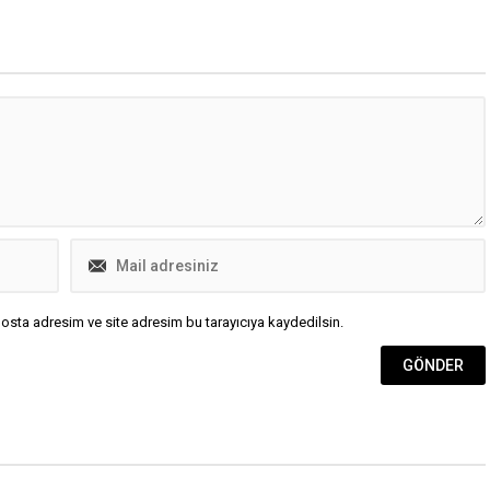
güçlü bir kadın sanatçı olarak dikkat
çekiyor.Yaşanmışlıklarla beslenen
şarkıları, onu yalnızca bir müzisyen
değil; aynı zamanda gerçek bir
hayat anlatıcısı hâline getiriyor.
Sanatın İçinde Büyüyen Bir...
osta adresim ve site adresim bu tarayıcıya kaydedilsin.