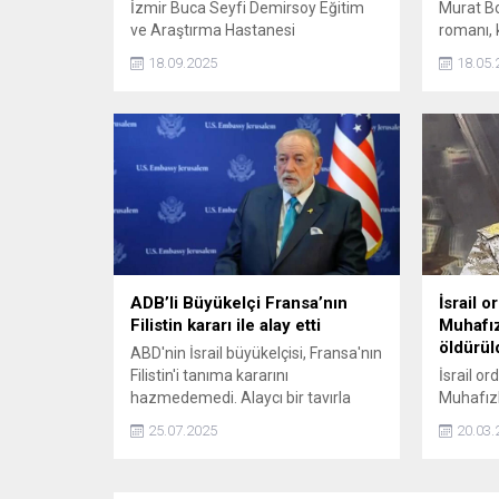
İzmir Buca Seyfi Demirsoy Eğitim
Murat Bo
ve Araştırma Hastanesi
romanı, 
Endokrinoloji ve Metabolizma
hikâyesi
18.09.2025
18.05.
Hastalıkları Uzm. Dr. Can Akçura, Tip
yeniden
2 diyabet vakalarının Türkiye'de
edebiyat
hızla arttığına dikkat çekip, Dünya
eserdir. 
Sağlık Örgütü verilerine göre dünya
tükenen
çapında kişi başına yıllık şeker
Yayınları
tüketimi 24 kg civarında. Türkiye'de
hazırlanı
yapılan araştırmalarda da bunun
2024 verilerine göre 35 kilogram...
ADB’li Büyükelçi Fransa’nın
İsrail o
Filistin kararı ile alay etti
Muhafız
öldürül
ABD'nin İsrail büyükelçisi, Fransa'nın
Filistin'i tanıma kararını
İsrail or
hazmedemedi. Alaycı bir tavırla
Muhafız
Filistin'e yeni ismini verdi. Fransa'nın
Muhamme
25.07.2025
20.03.
Filistin'i tanıma kararı ABD'li
düzenlen
diplomatları rahatsız etti.
öldürüld