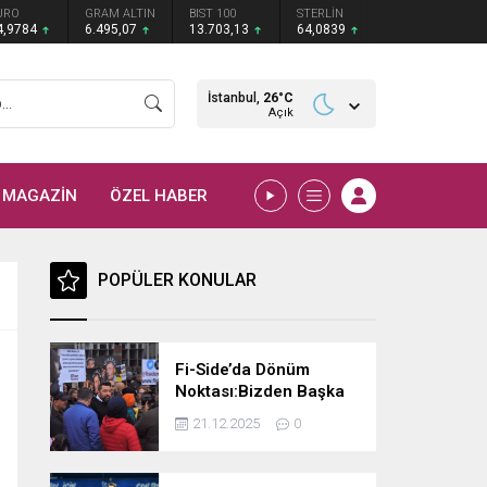
URO
GRAM ALTIN
BIST 100
STERLİN
4,9784
6.495,07
13.703,13
64,0839
İstanbul,
26
°C
Açık
MAGAZİN
ÖZEL HABER
POPÜLER KONULAR
Fi-Side’da Dönüm
Noktası:Bizden Başka
Çare Yok, Kendi
21.12.2025
0
Göbeğimizi Kendimiz
Keseceğiz