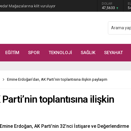
DOLAR
E
veda! Mağazalarına kilit vuruluyor
47,5633
5
EĞİTİM
SPOR
TEKNOLOJİ
SAĞLIK
SEYAHAT
Emine Erdoğan’dan, AK Parti’nin toplantısına ilişkin paylaşım
arti’nin toplantısına ilişkin
mine Erdoğan, AK Parti’nin 32’nci İstişare ve Değerlendirme