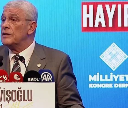
A
A
+
-
0