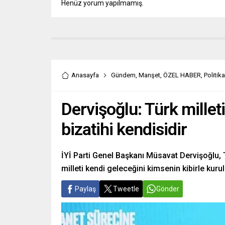
Henüz yorum yapılmamış.
Anasayfa
Gündem
,
Manşet
,
ÖZEL HABER
,
Politika
Dervişoğlu: Türk milleti
bizatihi kendisidir
İYİ Parti Genel Başkanı Müsavat Dervişoğlu, Tür
milleti kendi geleceğini kimsenin kibirle kuru
Paylaş
Tweetle
Gönder