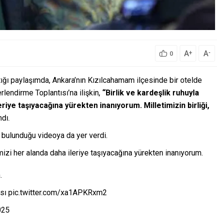
A
A
+
-
0
ı paylaşımda, Ankara’nın Kızılcahamam ilçesinde bir otelde
rlendirme Toplantısı’na ilişkin,
“Birlik ve kardeşlik ruhuyla
eriye taşıyacağına yürekten inanıyorum. Milletimizin birliği,
ndı.
n bulunduğu videoya da yer verdi.
emizi her alanda daha ileriye taşıyacağına yürekten inanıyorum.
.
tısı pic.twitter.com/xa1APKRxm2
025