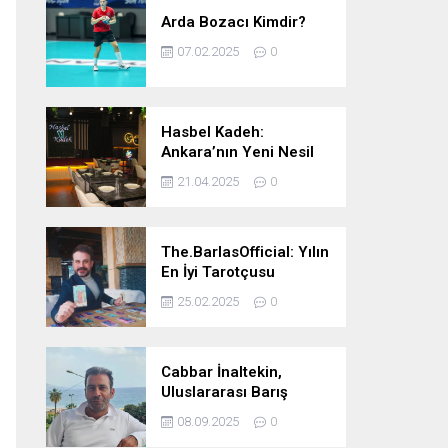
Arda Bozacı Kimdir?
07.02.2025
0
Hasbel Kadeh:
Ankara’nın Yeni Nesil
Mekanı – Meyhane &
21.04.2025
0
Pub Keyfi
The.BarlasOfficial: Yılın
En İyi Tarotçusu
Ödülüne Katılmadı!
25.02.2025
0
Cabbar İnaltekin,
Uluslararası Barış
Hareketi Silifke İlçe
08.09.2025
0
Başkanlığı’na Atandı