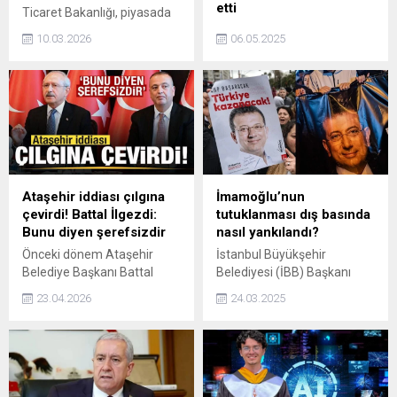
etti
Ticaret Bakanlığı, piyasada
satılan bir ürünle ilgili önemli
Cumhurbaşkanı Recep
10.03.2026
06.05.2025
bir karara imza attı. Günlük
Tayyip Erdoğan,
hayatta sıklıkla çantalara ve
Cumhurbaşkanlığı
anahtarlıklara takılarak
Külliyesi'nde
kullanılan söz konusu ürün
Cumhurbaşkanlığı Politika
için toplatma kararı verildi.
Kurullarının başkanvekillerini
Bakanlık tarafından alınan
kabul etti.
karar doğrultusunda ürünün
satışının durdurulması ve
piyasadaki mevcut ürünlerin
Ataşehir iddiası çılgına
İmamoğlu’nun
raflardan çekilmesi istendi.
çevirdi! Battal İlgezdi:
tutuklanması dış basında
Bunu diyen şerefsizdir
nasıl yankılandı?
Önceki dönem Ataşehir
İstanbul Büyükşehir
Belediye Başkanı Battal
Belediyesi (İBB) Başkanı
İlgezdi, belediyeye yönelik
Ekrem İmamoğlu'nun,
23.04.2026
24.03.2025
soruşturma ve tutuklanan
İBB'ye yönelik yolsuzluk
Belediye Başkanı Onursal
soruşturması kapsamında
Adıgüzel hakkında ortaya
tutuklanması, dünya
atılan iddialara çok sert
basınında geniş yankı buldu.
cevap verdi.