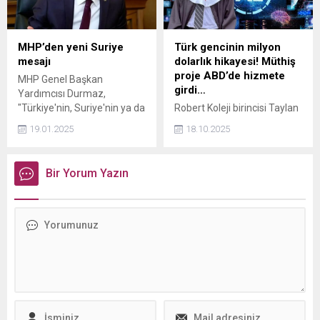
MHP’den yeni Suriye
Türk gencinin milyon
mesajı
dolarlık hikayesi! Müthiş
proje ABD’de hizmete
MHP Genel Başkan
girdi…
Yardımcısı Durmaz,
"Türkiye'nin, Suriye'nin ya da
Robert Koleji birincisi Taylan
başka bir ülkenin toprağında
Özdemir Aydın, Princeton'da
19.01.2025
18.10.2025
gözü yoktur." açıklamasında
bilgisayar bilimi okuyup
bulundu.
yapay zekâ girişimi kurdu. 4.
sınıfta geliştirdiği ilaç
Bir Yorum Yazın
sektörüne yönelik yapay
zekâ sistemi 1 milyon dolar
yatırım aldı.