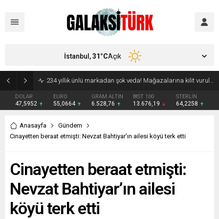
İstanbul,
31
°C
Açık
Vücudunuzu zehirliyor: Varsa çöpe atın! Yiyeni hasta ediyor
DOLAR
EURO
GRAM ALTIN
BIST 100
STERLİN
47,5952
55,0664
6.528,76
13.676,19
64,2258
Anasayfa
Gündem
Cinayetten beraat etmişti: Nevzat Bahtiyar’ın ailesi köyü terk etti
Cinayetten beraat etmişti:
Nevzat Bahtiyar’ın ailesi
köyü terk etti