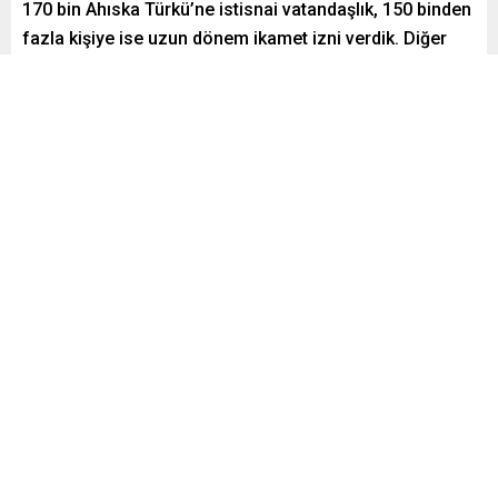
170 bin Ahıska Türkü’ne istisnai vatandaşlık, 150 binden
fazla kişiye ise uzun dönem ikamet izni verdik. Diğer
ülkelerde de ihtiyacı olan tüm kardeşlerimize
desteğimizi TİKA ve Yurtdışı Türkler Başkanlığımız gibi
kurumlarımızın marifetiyle sürdüreceğiz dedi.
Paylaş
Tweetle
Gönder