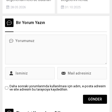
Gastroenteroloji Uzmanı
yenilemeyen vatandaşları
28.05.2026
31.10.2025
Prof. Dr. Murat Sarıkaya,
uyardı. Bakanlık tarafından
dışarıdan uygulanan
yapılan açıklamaya göre, 31
müdahalelerin çoğunlukla
Ekim 2025 tarihine kadar
Bir Yorum Yazın
gereksiz ve riskli olduğunun
yenilenmeyen eski tip
altını çizdi. Detoks
ehliyetler geçerliliğini
ürünlerinin çoğunlukla kilo
yitirecek. Belirtilen tarihe
verme ve ödem atma
kadar başvuruda
amacıyla kullanıldığını
bulunmayanlara para cezası
belirten Prof. Dr. Sarıkaya,
uygulanacak.
“Bu ürünler genellikle idrar
söktürücü ve bağırsak
boşaltıcı etkiler içerir. Kilo
kaybı gibi görünen durum...
Daha sonraki yorumlarımda kullanılması için adım, e-posta adresim
ve site adresim bu tarayıcıya kaydedilsin.