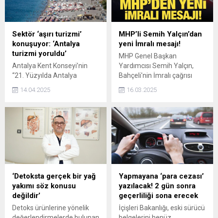
Sektör ‘aşırı turizmi’
MHP’li Semih Yalçın’dan
konuşuyor: ‘Antalya
yeni İmralı mesajı!
turizmi yoruldu’
MHP Genel Başkan
Antalya Kent Konseyi’nin
Yardımcısı Semih Yalçın,
“21. Yüzyılda Antalya
Bahçeli'nin İmralı çağrısı
Çalıştayları” kapsamında
hakkında, "Liderimiz Devlet
14.04.2025
16.03.2025
düzenlediği “Antalya
Bahçeli'nin çağrısı, bir siyasi
Turizmi ve Sürdürülebilirlik”
proje değildir. Bu geleneğin
paneli, Antalya Arkeoloji
başlangıç Terörsüz
Müzesi’nde gerçekleştirildi.
Türkiye'dir" dedi.
Destinasyon Marketing
şirketi yöneticisi Hüseyin
Baraner, Antalya turizminin
yorulduğunu belirterek 2025
sezonunun belirsiz ve
‘Detoksta gerçek bir yağ
Yapmayana ‘para cezası’
tehlikeli olduğunu vurguladı.
yakımı söz konusu
yazılacak! 2 gün sonra
değildir’
geçerliliği sona erecek
Detoks ürünlerine yönelik
İçişleri Bakanlığı, eski sürücü
değerlendirmelerde bulunan
belgelerini henüz