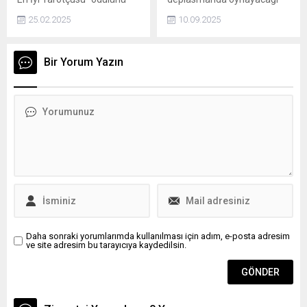
kazanan The.BarlasOfficial,
Kayserispor maçının
25.02.2025
10.09.2025
bu yıl da törene
hazırlıklarını sürdüren
katılmayarak gizemini
Göztepe, bir yandan da
korudu.
transfer çalışmalarını
Bir Yorum Yazın
hızlandırdı. Kaleci ve golcü
arayışlarını sürdüren
Göztepe, Fransa'nın Rennes
takımında forma giyen milli
eldiven Doğan Alemdar ve
forvet Bertuğ Yıldırım ile
görüşmelerini sürdürürken,
İngiltere Championship
takımı Bristol City'nin forveti
Sinclair Armstrong'u da
listesine ekledi.
Daha sonraki yorumlarımda kullanılması için adım, e-posta adresim
ve site adresim bu tarayıcıya kaydedilsin.