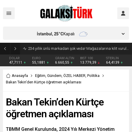
İstanbul,
25
°C
Kapalı
Vücudunuzu zehirliyor: Varsa çöpe atın! Yiyeni hasta ediyor
DOLAR
EURO
GRAM ALTIN
BIST 100
STERLİN
47,7111
55,1881
6.660,55
13.779,39
64,4139
Anasayfa
Eğitim
,
Gündem
,
ÖZEL HABER
,
Politika
Bakan Tekin’den Kürtçe öğretmen açıklaması
Bakan Tekin’den Kürtçe
öğretmen açıklaması
TBMM Genel Kurulunda, 2024 Yılı Merkezi Yönetim