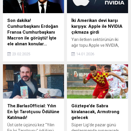
skate parkta
ölümsüzleştirildi.
Son dakika!
İki Amerikan devi karşı
Cumhurbaşkanı Erdoğan
karşıya: Apple ile NVIDIA
Fransa Cumhurbaşkanı
çıkmaza girdi
Macron ile görüştü! İşte
Yarı iletken sektörünün iki
ele alınan konular…
ağır topu Apple ve NVIDIA,
Cumhurbaşkanı Erdoğan,
yıllardır TSMC'nin üretim
23.02.2025
14.01.2026
Fransa Cumhurbaşkanı
hatlarında kendi yollarında
Macron ile telefonda
ilerliyordu. Apple kendi mobil
görüştü. Görüşmede Türkiye
ve bilgisayar işlemcileri için
ile Fransa ikili ilişkileri,
farklı bir yaklaşım
bölgesel ve küresel konular
benimserken, NVIDIA ise
ele alındı.
yapay zeka ve grafik
işlemcilerinde kendine özel
hatları kullanıyordu. Ancak
bu sessiz barış dönemi sona
The.BarlasOfficial: Yılın
Göztepe’de Sabra
ermek üzere.
En İyi Tarotçusu Ödülüne
kiralanacak, Armstrong
Katılmadı!
gelecek
Üst üste üçüncü kez "Yılın
Süper Lig'de pazar günü
En İyi Tarotçusu" ödülünü
deplasmanda oynayacağı