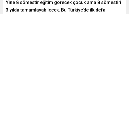
Yine 8 sömestir eğitim görecek çocuk ama 8 sömestiri
3 yılda tamamlayabilecek. Bu Türkiye’de ilk defa
uygulanacak. ” dedi.
Paylaş
Tweetle
Gönder
Yayınlama: 31.12.2025
A
A
+
-
0