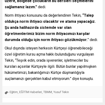
üzere, bölgede çocukların bu dersleri seçmelerini
sağlamanız lazım.”
dedi.
Norm ihtiyacı konusunu da değerlendiren Tekin,
“Talep
oldukça norm ihtiyacı olacaktır ve atama yapacağız.
Şu anda halihazırda sistemde var olan
öğretmenlerimiz bizim norm ihtiyacımızı karşılar
durumda olduğu için norm ihtiyacı gözükmüyor.
” dedi.
Okul dışında isteyen herkesin Kürtçeyi öğrenebileceği
özel öğretim kursu açma hakkı bulunduğunu vurgulayan
Tekin, “Teşvik edin, orada işverenler, işletmeciler bu
kursları açsınlar Kürtçeyle ilgili. Bütün bunlar yapılmışken
hükümetimizi, bakanlığımızı Kürtçe düşmanlığıyla
suçlamanızı gerçekten kabul etmiyorum.” diye konuştu.
Eğitim
EĞİTİM Haberleri
TBMM
Yusuf Tekin
,
,
,