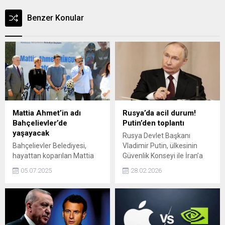
Benzer Konular
Mattia Ahmet’in adı
Rusya’da acil durum!
Bahçelievler’de
Putin’den toplantı
yaşayacak
Rusya Devlet Başkanı
Bahçelievler Belediyesi,
Vladimir Putin, ülkesinin
hayattan koparılan Mattia
Güvenlik Konseyi ile İran’a
Ahmet Minguzzi’nin adını
ilişkin son durumu
05.07.2025
28.02.2026
yaşatmak adına önemli bir
değerlendirmek üzere bir
projeye imza attı. Genç
toplantı gerçekleştirdi.
yaşta uğradığı saldırıda
hayatını kaybeden Ahmet’in
adı, Bahçelievler’deki yeni