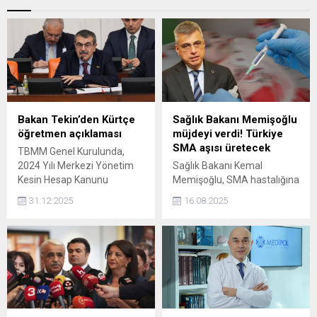
Bakan Tekin’den Kürtçe
Sağlık Bakanı Memişoğlu
öğretmen açıklaması
müjdeyi verdi! Türkiye
SMA aşısı üretecek
TBMM Genel Kurulunda,
2024 Yılı Merkezi Yönetim
Sağlık Bakanı Kemal
Kesin Hesap Kanunu
Memişoğlu, SMA hastalığına
Teklifi'nin 6. maddesi kabul
yönelik yerli ilaç üretimi için
31.12.2025
16.08.2025
edildi. Milli Eğitim Bakanı
çalışmalara başlandığını
Yusuf Tekin, Kürtçe
duyurdu. Memişoğlu, “SMA
öğretmen atamasına ilişkin
ilacını biz üreteceğiz” dedi.
açıklamada bulundu.