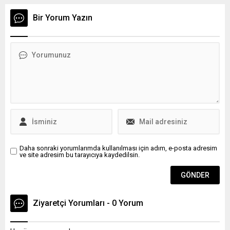
Altunpul, "Ben bu haberlerin
sürüklenip suda kaybolan 1
doğru olmadığını dilerken bir
çocuğun bulunması için
Bir Yorum Yazın
taraftan da sessiz kalmam
çalışma başlatıldı.
doğru değildi." dedi.
Daha sonraki yorumlarımda kullanılması için adım, e-posta adresim
ve site adresim bu tarayıcıya kaydedilsin.
Ziyaretçi Yorumları - 0 Yorum