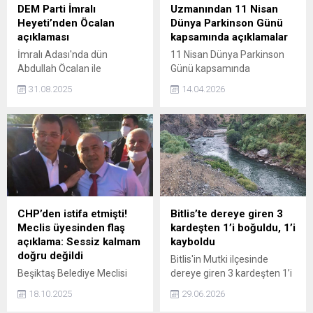
DEM Parti İmralı
Uzmanından 11 Nisan
Heyeti’nden Öcalan
Dünya Parkinson Günü
açıklaması
kapsamında açıklamalar
İmralı Adası'nda dün
11 Nisan Dünya Parkinson
Abdullah Öcalan ile
Günü kapsamında
görüşme gerçekleştiren
açıklamalarda bulunan
31.08.2025
14.04.2026
DEM Parti İmralı Heyeti
Beyin ve Sinir Cerrahisi
açıklamada bulundu.
Uzmanı Doç. Dr. Ali Zırh,
modern tedavi yöntemleri
sayesinde hastaların yaşam
kalitesinin yeniden
artırılabildiğini belirtti.
CHP’den istifa etmişti!
Bitlis’te dereye giren 3
Meclis üyesinden flaş
kardeşten 1’i boğuldu, 1’i
açıklama: Sessiz kalmam
kayboldu
doğru değildi
Bitlis'in Mutki ilçesinde
Beşiktaş Belediye Meclisi
dereye giren 3 kardeşten 1’i
toplantısında CHP'den istifa
hayatını kaybetti, 1’ini ise
18.10.2025
29.06.2026
eden Meclis Üyesi Cihan
babası kurtardı. Akıntıyla