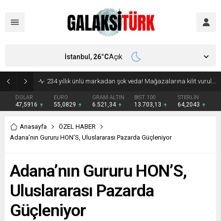
İstanbul,
26
°C
Açık
Vücudunuzu zehirliyor: Varsa çöpe atın! Yiyeni hasta ediyor
DOLAR
EURO
GRAM ALTIN
BIST 100
STERLİN
47,5916
55,0829
6.521,34
13.703,13
64,2043
Anasayfa
ÖZEL HABER
Adana’nın Gururu HON’S, Uluslararası Pazarda Güçleniyor
Adana’nın Gururu HON’S,
Uluslararası Pazarda
Güçleniyor