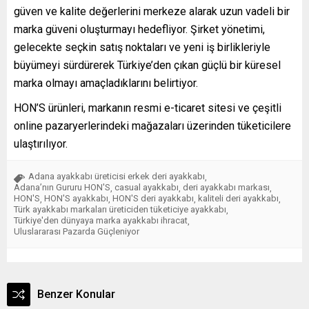
güven ve kalite değerlerini merkeze alarak uzun vadeli bir
marka güveni oluşturmayı hedefliyor. Şirket yönetimi,
gelecekte seçkin satış noktaları ve yeni iş birlikleriyle
büyümeyi sürdürerek Türkiye’den çıkan güçlü bir küresel
marka olmayı amaçladıklarını belirtiyor.
HON’S ürünleri, markanın resmi e-ticaret sitesi ve çeşitli
online pazaryerlerindeki mağazaları üzerinden tüketicilere
ulaştırılıyor.
Adana ayakkabı üreticisi erkek deri ayakkabı
,
Adana’nın Gururu HON'S
casual ayakkabı
deri ayakkabı markası
,
,
,
HON'S
HON'S ayakkabı
HON'S deri ayakkabı
kaliteli deri ayakkabı
,
,
,
,
Türk ayakkabı markaları üreticiden tüketiciye ayakkabı
,
Türkiye'den dünyaya marka ayakkabı ihracat
,
Uluslararası Pazarda Güçleniyor
Benzer Konular