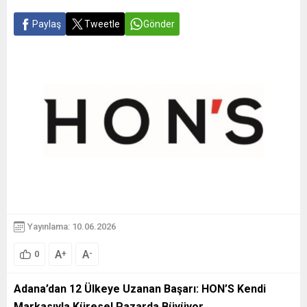
Paylaş
Tweetle
Gönder
Yayınlama: 10.06.2026
A
A
+
-
0
Adana’dan 12 Ülkeye Uzanan Başarı: HON’S Kendi
Markasıyla Küresel Pazarda Büyüyor