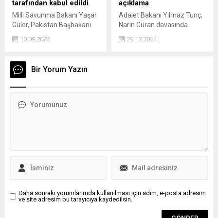
tarafından kabul edildi
açıklama
Milli Savunma Bakanı Yaşar
Adalet Bakanı Yılmaz Tunç,
Güler, Pakistan Başbakanı
Narin Güran davasında
Şahbaz Şerif tarafından
kararın açıklanmasının
10.09.2025
29.12.2024
kabul edildi.
ardından açıklamalarda
bulundu. Tunç, Hukukun
üstünlüğü ve yargı
Bir Yorum Yazın
bağımsızlığı ilkeleri
doğrultusunda
gecikmeksizin verilen
kararın milletimizin
vicdanında yer bulması
önemlidir dedi.
Daha sonraki yorumlarımda kullanılması için adım, e-posta adresim
ve site adresim bu tarayıcıya kaydedilsin.