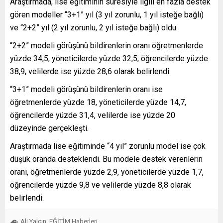
Araştırmada, lise eğitiminin süresiyle ilgili en fazla destek
gören modeller “3+1” yıl (3 yıl zorunlu, 1 yıl isteğe bağlı)
ve “2+2” yıl (2 yıl zorunlu, 2 yıl isteğe bağlı) oldu.
“2+2” modeli görüşünü bildirenlerin oranı öğretmenlerde
yüzde 34,5, yöneticilerde yüzde 32,5, öğrencilerde yüzde
38,9, velilerde ise yüzde 28,6 olarak belirlendi.
“3+1” modeli görüşünü bildirenlerin oranı ise
öğretmenlerde yüzde 18, yöneticilerde yüzde 14,7,
öğrencilerde yüzde 31,4, velilerde ise yüzde 20
düzeyinde gerçekleşti.
Araştırmada lise eğitiminde “4 yıl” zorunlu model ise çok
düşük oranda desteklendi. Bu modele destek verenlerin
oranı, öğretmenlerde yüzde 2,9, yöneticilerde yüzde 1,7,
öğrencilerde yüzde 9,8 ve velilerde yüzde 8,8 olarak
belirlendi.
Ali Yalçın
EĞİTİM Haberleri
,