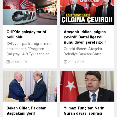
düzenlenen yüzme
yarışmasında elde ettiği
derecelerle dikkatleri
üzerine çekti. Tozkoparan
Olimpik Yüzme Havuzu’nda
Zirveye Çıktı 2018 doğumlu
CHP’de çalıştay tarihi
Ataşehir iddiası çılgına
Alparslan Koç, İstanbul
belli oldu
çevirdi! Battal İlgezdi:
Güngören’de bulunan
Bunu diyen şerefsizdir
CHP, yeni parti programının
Tozkoparan Olimpik Yüzme
belirleneceği "Program
Önceki dönem Ataşehir
Havuzu’nda gerçekleştirilen
Çalıştayı" 4-9 Eylül tarihleri
Belediye Başkanı Battal
yüzme organizasyonunda...
arasında düzenlenecek.
İlgezdi, belediyeye yönelik
21.08.2025
23.04.2026
soruşturma ve tutuklanan
Belediye Başkanı Onursal
Adıgüzel hakkında ortaya
atılan iddialara çok sert
cevap verdi.
Bakan Güler, Pakistan
Yılmaz Tunç’tan Narin
Başbakanı Şerif
Güran davası sonrası