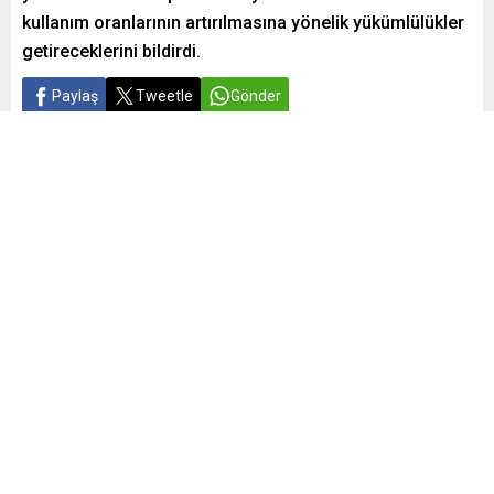
kullanım oranlarının artırılmasına yönelik yükümlülükler
getireceklerini bildirdi.
Paylaş
Tweetle
Gönder
Yayınlama: 11.07.2025
A
A
+
-
0