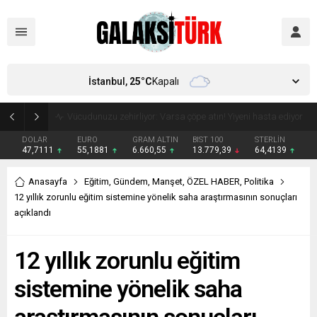
İstanbul,
25
°C
Kapalı
Vücudunuzu zehirliyor: Varsa çöpe atın! Yiyeni hasta ediyor
DOLAR
EURO
GRAM ALTIN
BIST 100
STERLİN
47,7111
55,1881
6.660,55
13.779,39
64,4139
Anasayfa
Eğitim
,
Gündem
,
Manşet
,
ÖZEL HABER
,
Politika
12 yıllık zorunlu eğitim sistemine yönelik saha araştırmasının sonuçları
açıklandı
12 yıllık zorunlu eğitim
sistemine yönelik saha