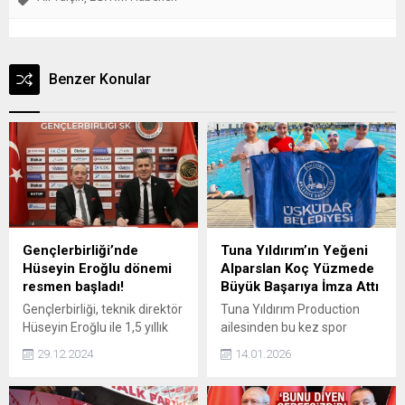
Benzer Konular
Gençlerbirliği’nde
Tuna Yıldırım’ın Yeğeni
Hüseyin Eroğlu dönemi
Alparslan Koç Yüzmede
resmen başladı!
Büyük Başarıya İmza Attı
Gençlerbirliği, teknik direktör
Tuna Yıldırım Production
Hüseyin Eroğlu ile 1,5 yıllık
ailesinden bu kez spor
mukavele imzaladı.
dünyasına uzanan gurur
29.12.2024
14.01.2026
verici bir başarı haberi geldi.
Tuna Yıldırım’ın yeğeni
Alparslan Koç, İstanbul’da